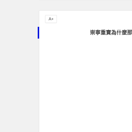
A+
崇寧重寶為什麼