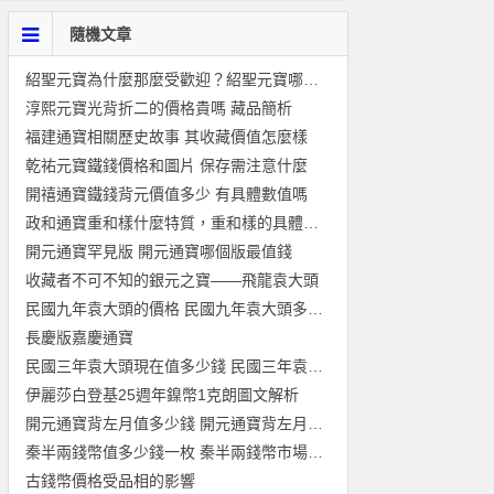
隨機文章
紹聖元寶為什麼那麼受歡迎？紹聖元寶哪種版本價值高？
淳熙元寶光背折二的價格貴嗎 藏品簡析
福建通寶相關歷史故事 其收藏價值怎麼樣
乾祐元寶鐵錢價格和圖片 保存需注意什麼
開禧通寶鐵錢背元價值多少 有具體數值嗎
政和通寶重和樣什麼特質，重和樣的具體特徵和價值
開元通寶罕見版 開元通寶哪個版最值錢
收藏者不可不知的銀元之寶——飛龍袁大頭
民國九年袁大頭的價格 民國九年袁大頭多少錢一枚?
長慶版嘉慶通寶
民國三年袁大頭現在值多少錢 民國三年袁大頭最新價格一覽
伊麗莎白登基25週年鎳幣1克朗圖文解析
開元通寶背左月值多少錢 開元通寶背左月真品價格
秦半兩錢幣值多少錢一枚 秦半兩錢幣市場價值
古錢幣價格受品相的影響