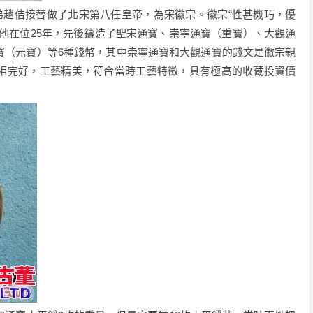
其弟趙佶接替做了北宋第八任皇帝，為宋徽宗。徽宗“性甚機巧，優
他在位25年，先後鑄造了聖宋通寶、崇寧通寶（重寶）、大觀通
寶（元寶）等6種錢幣，其中崇寧通寶和大觀通寶的錢文是徽宗親
相完好，工藝精美，符合當時工藝特徵，具有極高的收藏投資價