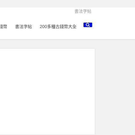
書法字帖
錢幣
書法字帖
200多種古錢幣大全