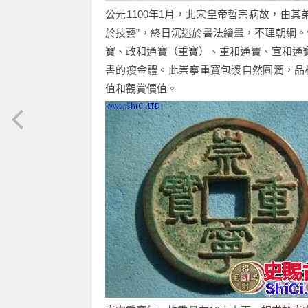
公元1100年1月，北宋皇帝哲宗病故，由
於技藝”，終日沉迷於書法繪畫，不理朝綱。
寶、政和通寶（重寶）、重和通寶、宣和通
書的瘦金體。此崇寧重寶包漿自然圓潤，品
值和觀賞價值。