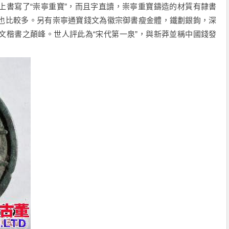
上書寫了“崇寧重寶”，而且字直讀，崇寧重寶鑄造的材質有隸書
也比較多。另有崇寧通寶錢文為徽宗御書瘦金體，鐵劃銀鉤，深
文楷書之顛峰。世人評此為“宋代第一泉”，與新莽並稱中國錢發