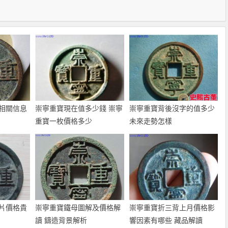
相關信息
崇寧重寶現在值多少錢 崇寧
崇寧重寶背後沒字的值多少
重寶一枚價格多少
未來走勢怎樣
片價格貴
崇寧重寶鐵母圖解及價格解
崇寧重寶折三背上月價格影
讀 鑄造背景解析
響因素有哪些 藏品解讀