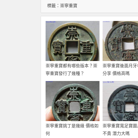
標籤：
崇寧重寶
崇寧重寶都有哪些版本？崇
崇寧重寶後面月牙
寧重寶發行了幾種？
分享 價格高嗎
崇寧重寶挑丁是幾級 價格如
崇寧重寶寬足寶圖
何
不貴 潛力大嗎