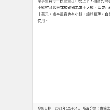
崇寧重寶每一枚重量在10克上下，相當於崇
小錢貯藏起來或被銷鑄為當十大錢，造成小
十萬元。崇寧重寶也有小錢，錢體輕薄，直徑
使用。
發佈日期：2021年12月04日 所屬分類：
古錢