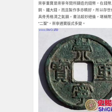
崇寧重寶是崇寧年間所鑄造的錢幣，在錢幣
銅、鐵大錢，而且製作多亦精好，所以存世
具骨秀格清之氣韻，書法超妙絕倫，堪稱幣
“二聖”，崇寧通寶版式多變。