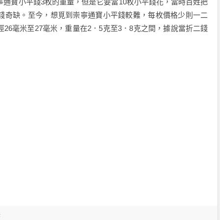
寧通寶小平錢3枚的重量，但是它要當10枚小平錢花，當時百姓把
錢奇缺。至今，想覓到崇寧通寶小平錢較難，每枚價格少則一二
26毫米至27毫米，重量在2．5克至3．8克之間，據說當折二錢
幣