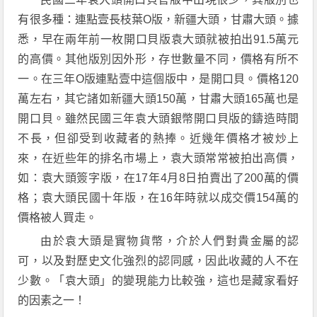
有很多種：連點壹長枝葉O版，新疆大頭，甘肅大頭。據
悉，早在兩年前一枚開口貝版袁大頭就被拍出91.5萬元
的高價。其他版別因外形，存世數量不同，價格有所不
一。在三年O版連點壹中這個版中，是開口貝。價格120
萬左右，其它諸如新疆大頭150萬，甘肅大頭165萬也是
開口貝。雖然民國三年袁大頭銀幣開口貝版的鑄造時間
不長，但卻受到收藏者的熱捧。近幾年價格才被炒上
來，在近些年的排名市場上，袁大頭常常被拍出高價，
如：袁大頭簽字版，在17年4月8日拍賣出了200萬的價
格；袁大頭民國十年版，在16年時就以成交價154萬的
價格被人買走。
由於袁大頭是實物貨幣，介於人們對貴金屬的認
可，以及對歷史文化強烈的認同感，因此收藏的人不在
少數。「袁大頭」的變現能力比較強，這也是藏家看好
的因素之一！