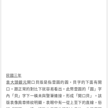
民國三年
袁大頭
銀元
開口貝版是指壹圓的圓，貝字的下面有開
口。跟正常的對比下就容易看出。此幣壹圓的「圓」字
內「貝」字下一橫未與豎筆連接，形成「開口貝」。該
版袁像肩章條紋明顯，袁眼中有一從上至下的直線，俗