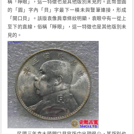
稱「睜眼」，這一特徵也是其他版別未見的。此幣壹圓
的「圓」字內「貝」字最下一橫未與豎筆連接，形成
「開口貝」。該版袁像肩章條紋明顯，袁眼中有一從上
至下的直線，俗稱「睜眼」，這一特徵也是其他版別未
見的。
民國三年袁大頭開口貝官版中出現很少，其版別也