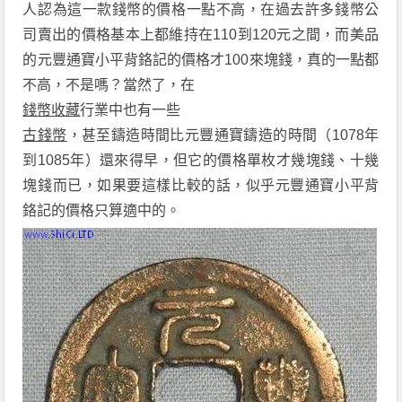
人認為這一款錢幣的價格一點不高，在過去許多錢幣公
司賣出的價格基本上都維持在
110
到
120
元之間，
而美品
的
元豐通寶小平背鉻記
的
價格才
100
來塊錢，真的一點都
不高，不是嗎？當然了，在
錢幣收藏
行業中也有一些
古錢幣
，甚至鑄造時間比元豐通寶鑄造的時間（
1078
年
到
1085
年）還來得早，但它的價格單枚才幾塊錢、十幾
塊錢而已，如果要這樣比較的話，似乎
元豐通寶小平背
鉻記
的價格只算適中的。