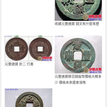
收藏元豐通寶 錢文有什麼來歷
元豐通寶 折二 行書
元豐通寶移范錯版幣價格大概多
少 價格未來還會漲嗎