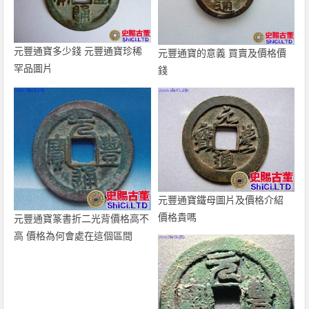
元豐通寶多少錢 元豐通寶珍稀
元豐通寶的意義 買賣及價格價
罕品圖片
錢
元豐通寶鐵母圖片及價格介紹
價格貴嗎
元豐通寶篆書折二光背價格高不
高 價格為何會處在這個區間