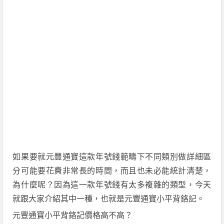
如果要
就
元豐通寶這款年號
錢範疇下
不同類別做詳細區
分可能要
花費
非常長的時間，而且也未必能統計清楚，
為什麼呢？因為這一款年號
錢
有太多複雜的類型，今天
就跟大家介紹其中一種，也就是元豐通寶小平背鉻記。
元豐通寶小平背鉻記價格高不高
？