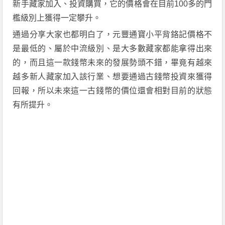
新手藏家加入、投資購買，它的價格會在目前
100
多的門
檻級別上獲得一定攀升。
通過分享大家也都明白了，元豐通寶小平背鉻記價格不
是最低的
、
屬於中流級別
、
是大多數
藏家
都能拿得出來
的，而且這一款錢幣未來的發展勢頭不錯，畢竟有越來
越多新人
藏家
加入
該
行業
、
想要通過古錢幣投資來獲得
回報，所以未來這一古錢幣的價位還會相對目前的狀態
有所提升。