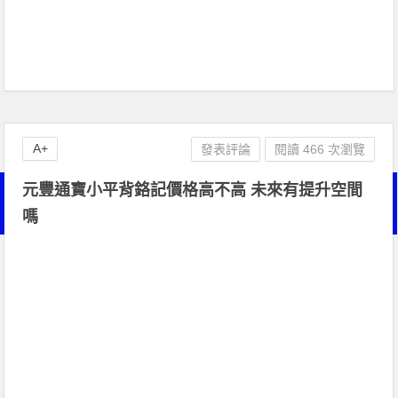
A+
發表評論
閱讀 466 次瀏覽
元豐通寶小平背鉻記價格高不高 未來有提升空間
嗎