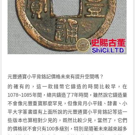
元豐通寶小平背鉻記
價格
未來有提升空間嗎？
的確有的，這一款錢幣它鑄造的時間比較早，在
1078~1085
年間，總共鑄造了
7
年時間，雖然說它鑄造量
不會像元豐重寶那麼罕見，但像背月小平錢、隸書、小
平大字篆書還有上面所說的
元豐通寶小平背鉻記
等這一
些版本也算相對少見的，既然比較少見，當然了，它們
的價格就不會只有
100
多級別，特別是隨著未來越來越多