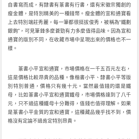
自書寫而成，有隸書有篆書有行書，還有宋徽宗獨創的
瘦金體，是特別精美的一種錢幣。瘦金體的宣和通寶看
上去特別端莊秀麗，每一筆都很挺拔俊秀，被稱為“鐵劃
銀鉤”，可見筆鋒多麼蒼勁有力多麼值得品味。因為宣和
通寶的版別不同，在收藏市場中呈現出來的價格也不一
樣。
篆書小平宣和通寶，市場價格在一千五百元左右，
這是價格比較昂貴的品種。像楷書小平、隸書小平等版
別特別普通，價格只有幾十元。當然最值錢的還是鐵
母，比如篆書小平宣和通寶鐵母，市場價格達到了八千
元，只不過這種鐵母十分難得，值錢也值得理解。如果
是篆書小平金質的宣和通寶，這種藏品幾乎找不到，價
格沒有定論不過肯定特別昂貴。