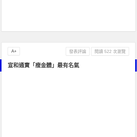
A+
發表評論
閱讀 522 次瀏覽
宣和通寶「瘦金體」最有名氣