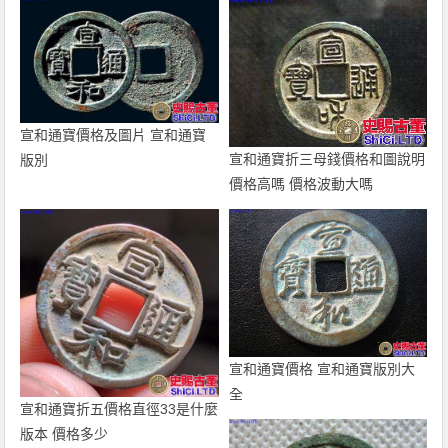
宣和通寶價格及圖片 宣和通寶
宣和通寶折三母錢價格和圖說明
版別
價格高嗎 價格波動大嗎
宣和通寶價格 宣和通寶版別大
全
宣和通寶折五價格直徑33是什麼
版本 價格多少