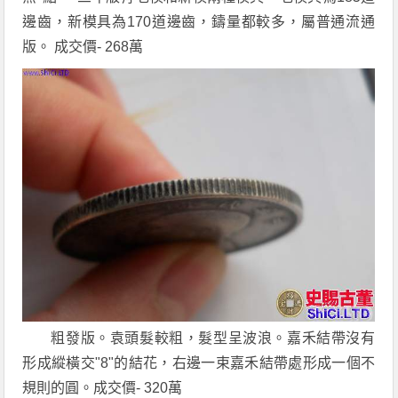
邊齒，新模具為170道邊齒，鑄量都較多，屬普通流通
版。 成交價- 268萬
粗發版。袁頭髮較粗，髮型呈波浪。嘉禾結帶沒有
形成縱橫交"8"的結花，右邊一束嘉禾結帶處形成一個不
規則的圓。成交價- 320萬