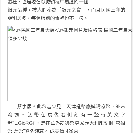
幣種，也是現在珍藏領域中熱度的一個
銀元
品種，被人們奉為「銀元之寶」，而且民國三年的
版別居多，每個版別的價格也不一樣。
簽字版。此幣甚少見，天津造幣廠試鑄樣幣，並未
流通。該幣在袁像右側刻有一豎行英文字
母"L.GioRGi"，是在華外籍鑄幣專家義大利雕刻師"魯爾
治-喬治"簽名縮寫。 成交價-428萬