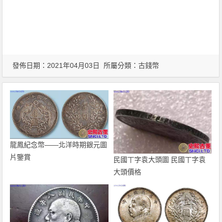
發佈日期：2021年04月03日 所屬分類：
古錢幣
龍鳳紀念幣——北洋時期銀元圖
片鑒賞
民國丅字袁大頭圖 民國丅字袁
大頭價格