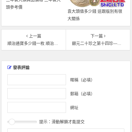
頭參考價
袁大頭值多少錢 這跟版別有很
大關係
上一篇
下一篇
順治通寶多少錢一枚 順治通寶最新價格表
銀元二十珍之第十四珍——廣東省造壽字雙龍壹兩
文
章
發表評論
導
覽
暱稱（必填）
郵箱（必填）
網址
提示：滑動解鎖才能提交