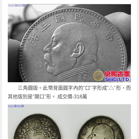
三角圓版。此幣背面圓字內的"口"字形成"△"形，而
其他版別是"開口"形。 成交價-318萬