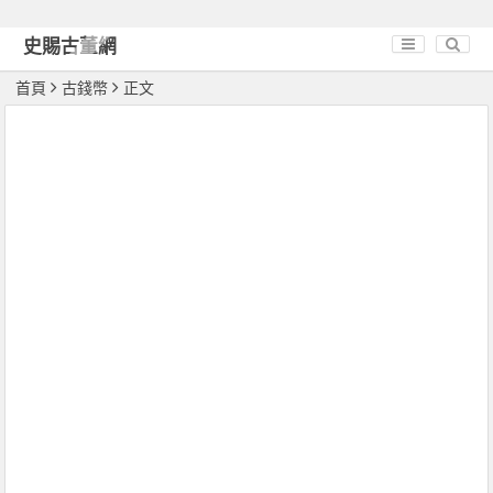
史賜古董網
首頁
古錢幣
正文