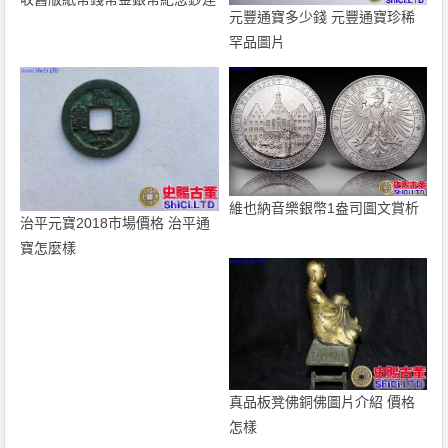
元豐通寶多少錢 元豐通寶珍稀
體鈔
罕品圖片
維也納音樂銀幣1盎司圖文賞析
治平元寶2018市場價格 治平通
寶怎麼樣
真品板凳佛銅佛圖片介紹 價格
怎樣