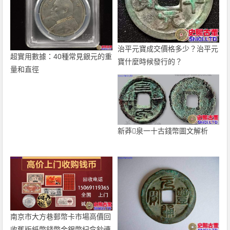
治平元寶成交價格多少？治平元
超實用數據：40種常見銀元的重
寶什麼時候發行的？
量和直徑
新莽泉一十古錢幣圖文解析
南京市大方巷郵幣卡市場高價回
收舊版紙幣錢幣金銀幣紀念鈔連