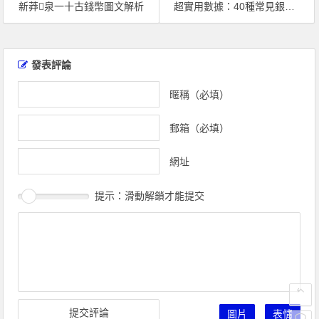
新莽泉一十古錢幣圖文解析
超實用數據：40種常見銀元的重量和直徑
文
章
發表評論
導
覽
暱稱（必填）
郵箱（必填）
網址
提示：滑動解鎖才能提交
圖片
表情