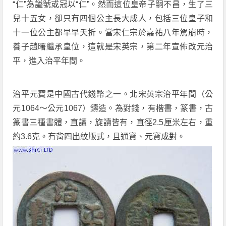
“仁”為謚號或冠以“仁”。然而這位皇帝子嗣不昌，生了三
兒十五女，卻只有四個公主長大成人，包括三位皇子和
十一位公主都早早夭折。當宋仁宗於嘉祐八年駕崩時，
養子趙曙繼承皇位，這就是宋英宗，第二年宣佈改元治
平，進入治平年間。
治平元寶是中國古代錢幣之一。北宋英宗治平年間（公
元1064～公元1067）鑄造。為對錢，有楷書，篆書，古
篆書三種書體，直讀，旋讀皆有，直徑2.5厘米左右，重
約3.6克。有背四出紋版式，且通寶、元寶成對。