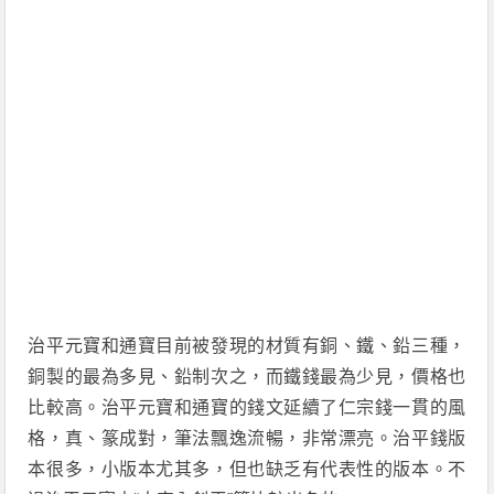
治平元寶和通寶目前被發現的材質有銅、鐵、鉛三種，
銅製的最為多見、鉛制次之，而鐵錢最為少見，價格也
比較高。治平元寶和通寶的錢文延續了仁宗錢一貫的風
格，真、篆成對，筆法飄逸流暢，非常漂亮。治平錢版
本很多，小版本尤其多，但也缺乏有代表性的版本。不