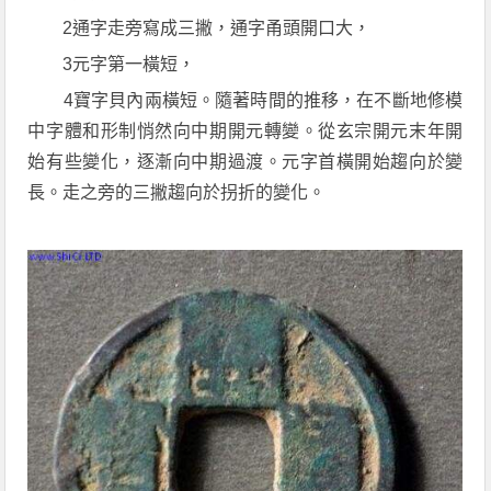
2通字走旁寫成三撇，通字甬頭開口大，
3元字第一橫短，
4寶字貝內兩橫短。隨著時間的推移，在不斷地修模
中字體和形制悄然向中期開元轉變。從玄宗開元末年開
始有些變化，逐漸向中期過渡。元字首橫開始趨向於變
長。走之旁的三撇趨向於拐折的變化。