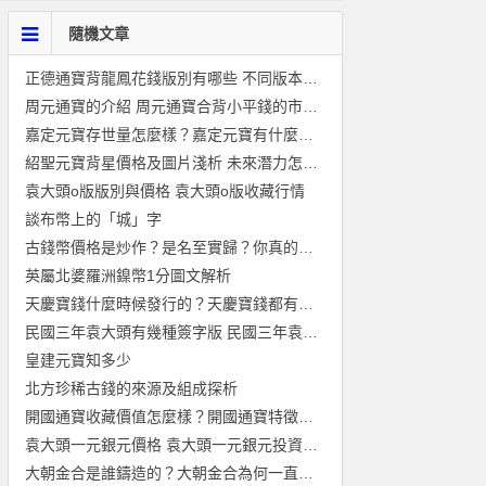
隨機文章
正德通寶背龍鳳花錢版別有哪些 不同版本的價格有落差嗎
周元通寶的介紹 周元通寶合背小平錢的市場價值
嘉定元寶存世量怎麼樣？嘉定元寶有什麼特徵？
紹聖元寶背星價格及圖片淺析 未來潛力怎麼樣
袁大頭o版版別與價格 袁大頭o版收藏行情
談布幣上的「城」字
古錢幣價格是炒作？是名至實歸？你真的以為它只值這麼多
英屬北婆羅洲鎳幣1分圖文解析
天慶寶錢什麼時候發行的？天慶寶錢都有什麼版式？
民國三年袁大頭有幾種簽字版 民國三年袁大頭簽字版別
皇建元寶知多少
北方珍稀古錢的來源及組成探析
開國通寶收藏價值怎麼樣？開國通寶特徵是什麼？
袁大頭一元銀元價格 袁大頭一元銀元投資分析
大朝金合是誰鑄造的？大朝金合為何一直備受爭議？