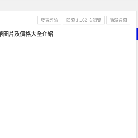
發表評論
閱讀 1,162 次瀏覽
隱藏邊欄
幣圖片及價格大全介紹