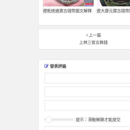
遼乾統通寶古錢幣圖文解釋
遼大康元寶古錢幣
上一篇
上林三官五銖錢
發表評論
提示：滑動解鎖才能提交