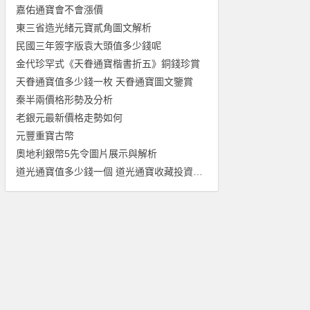
嘉佑通寶會不會漲價
東三省造光緒元寶貳角圖文解析
民國三年簽字版袁大頭值多少錢呢
金代珍罕式《天眷通寶楷書折五》銅錢珍賞
天眷通寶值多少錢一枚 天眷通寶圖文鑒賞
秦半兩價格形勢及分析
老銀元最新價格走勢如何
元豐重寶古幣
奧地利銀幣5先令圖片展示與解析
道光通寶值多少錢一個 道光通寶收藏投資價值分析