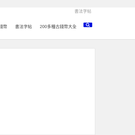
書法字帖
錢幣
書法字帖
200多種古錢幣大全