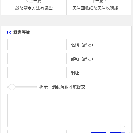
上一篇
下一篇
錢幣鑒定方法有哪些
天津回收紙幣天津收購錢幣天津長期上門回收紀念鈔
文
章
發表評論
導
覽
暱稱（必填）
郵箱（必填）
網址
提示：滑動解鎖才能提交