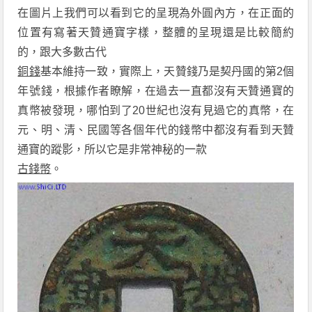
在圖片上我們可以看到它的呈現為外圓內方，在正面的
位置有寫著天贊通寶字樣，整體的呈現還是比較簡約
的，跟大多數古代
銅錢
基本維持一致，實際上
，
天贊錢乃是契丹國的第
2
個
年號錢
，根據作者瞭解，
在
過去
一直
都沒有天贊通寶的
真幣被發現，
哪怕到了
20
世紀也沒有見過它的
真幣
，在
元、
明、清、民國等各個年代的錢幣中都沒有看到
天贊
通寶
的蹤
影，所以它是非常神秘的一款
古錢幣
。