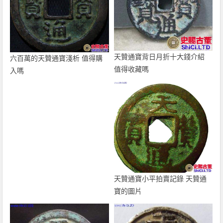
天贊通寶背日月折十大錢介紹
六百萬的天贊通寶淺析 值得購
值得收藏嗎
入嗎
天贊通寶小平拍賣記錄 天贊通
寶的圖片