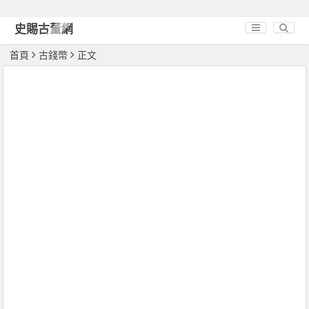
史賜古董網
首頁
古錢幣
正文