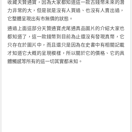
收藏天贊通寶，因為
大家都
知道這一款古錢幣未來的潛
力非常的大，但是就是沒有人買過、也沒有人賣出
過
，
它整體
呈現出有市無價的狀態。
通過上面這部分
天贊通寶虎尾通
真品
圖片的介紹大家也
都知道了，這一款錢幣
到
目前
為止還
沒有發現真幣，
它
只存在於圖片中，而且還
只是因為在
史書中有相關記載
才知道它大概的呈現模樣，所以關於它的價格、
它的具
體
觸感
等
所有的
這
一切
其實
都未知。