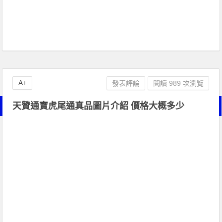
A+
發表評論
閱讀 989 次瀏覽
天贊通寶虎尾通真品圖片介紹 價格大概多少