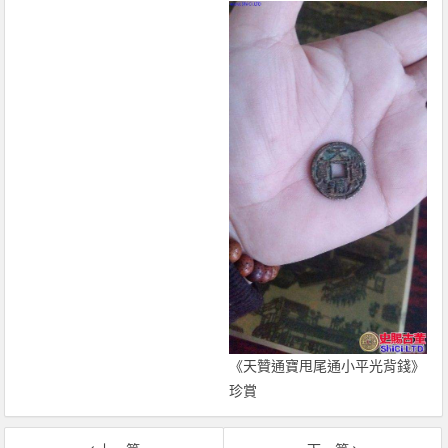
《天贊通寶甩尾通小平光背錢》
珍賞