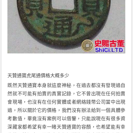
天贊通寶虎尾通
價格大概多少
既然
天贊通寶本身就這麼神秘，在過去都沒有發現過自
然就不可能有拍賣的
真實
記錄，它
不曾出
現在任何拍賣
會現場，也沒有在任何實體或者網絡
錢幣
公司當中出現
過，所以關於它的價格，我們沒有辦法給到一個具體參
考數值，畢竟沒有案例可以借鑒，只能說現在有很多資
深
藏家
都希望有幸一睹
天贊通寶
的容顏，也希望能有幸