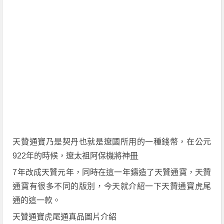
天贊通寶乃是
契丹
也就是遼國所用的一種錢幣，在公元
922
年的時候，遼太祖阿保機將神
冊
7
年改成天贊元年，同時在這一年鑄造了天贊通寶，天贊
通寶有很多不同的版別
，
今天就介紹一下天贊通寶虎尾
通的這一款。
天贊通寶虎尾通
真品
圖片介紹