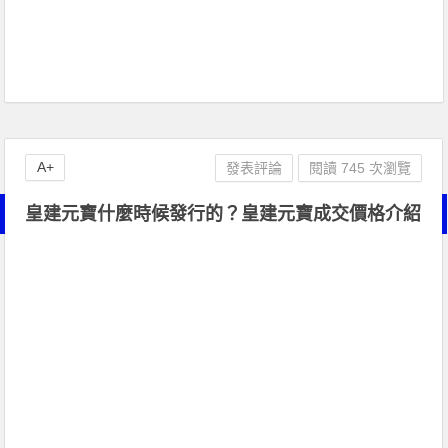
A+
發表評論
閱讀 745 次瀏覽
皇建元寶什麼時候發行的？皇建元寶成交價格介紹