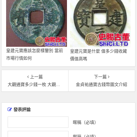
皇建元寶應該怎麼樣鑒別 當前
皇建元寶是什麼 值多少錢收藏
市場行情如何
價值高嗎
上一篇
下一篇
大觀通寶多少錢一枚 大觀通寶收藏價值分析
金貞祐通寶古錢幣圖文介紹
文
章
發表評論
導
覽
暱稱（必填）
郵箱（必填）