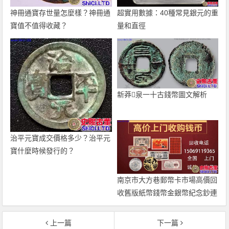
神冊通寶存世量怎麼樣？神冊通
超實用數據：40種常見銀元的重
寶值不值得收藏？
量和直徑
新莽泉一十古錢幣圖文解析
治平元寶成交價格多少？治平元
寶什麼時候發行的？
南京市大方巷郵幣卡市場高價回
收舊版紙幣錢幣金銀幣紀念鈔連
體鈔
上一篇
下一篇