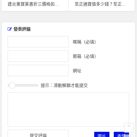
建炎重寶篆書折三價格如何 藏品淺析
至正通寶值多少錢？至正通寶市場行情分析
文
章
發表評論
導
覽
暱稱（必填）
郵箱（必填）
網址
提示：滑動解鎖才能提交
圖片
表情