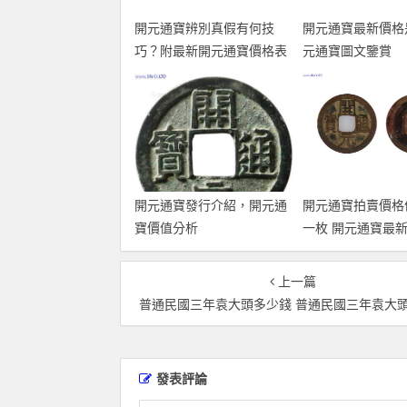
開元通寶辨別真假有何技
開元通寶最新價格
巧？附最新開元通寶價格表
元通寶圖文鑒賞
開元通寶發行介紹，開元通
開元通寶拍賣價格
寶價值分析
一枚 開元通寶最
表一覽
上一篇
普通民國三年袁大頭多少錢 普通民國三年袁大頭壹圓值多
發表評論