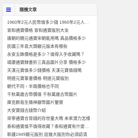
隨機文章
1960年2元人民幣值多少錢 1960年2元人民幣價格
宣和通寶價格 宣和通寶版別大全
唐朝的開元通寶宋朝能用嗎 真品價格多少
民國三年袁大頭銀元版本有哪些
永安五銖價格是多少？值得入手收藏嗎？
靖康通寶隸書折三真品圖片分享 價格多少
天漢元寶值多少錢價格 天漢元寶值錢嗎
明道元寶篆書價格 明道元寶版別
朝代不同，半兩價格也不同
千秋萬歲古幣價值 千秋萬歲古幣圖片
庫克群島生殖神銀幣圖片鑒賞
大安寶錢古錢幣介紹
崇寧通寶合背錢的存世量大嗎 未來潛力怎樣
泰和通寶值不值得收藏？泰和通寶有什麼寓意？
新疆1949銀元版別 這幾大版別你必須認清