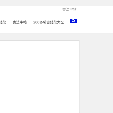
書法字帖
錢幣
書法字帖
200多種古錢幣大全