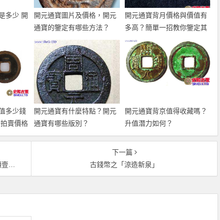
是多少 開
開元通寶圖片及價格，開元
開元通寶背月價格與價值有
通寶的鑒定有哪些方法？
多高？簡單一招教你鑒定其
真假！
值多少錢
開元通寶有什麼特點？開元
開元通寶背京值得收藏嗎？
新拍賣價格
通寶有哪些版別？
升值潛力如何？
下一篇
少錢
古錢幣之「涼造新泉」