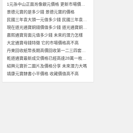
1元孫中山正面肖像銀元價格 更新市場價值行情
景德元寶的是多少錢 景德元寶的價格
民國三年袁大頭一元值多少錢 民國三年袁大頭一元價格
現在道光通寶銅錢價值多少錢 道光通寶銅錢圖片及價格
嘉熙通寶背面元值多少錢 未來的潛力怎樣
大定通寶母錢特徵 它的市場價格高不高
丹東回收紙幣長期高價回收第一二三四套人民幣紀念鈔金銀幣
乾道通寶最新成交價格已經高達28萬一枚？來看看你手裡的值這個價
紹興元寶折二圖片及價格分享 未來潛力大嗎
靖康元寶隸書小平價格 收藏價值高不高