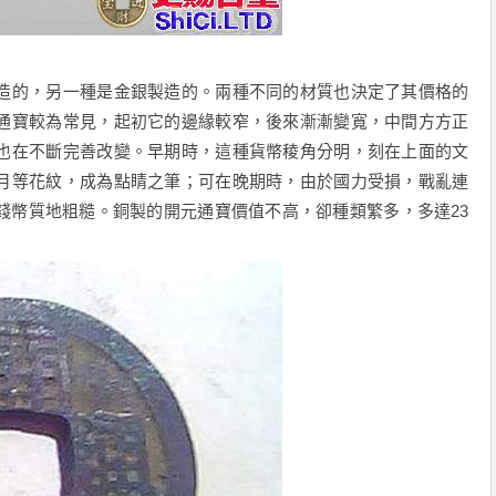
的，另一種是金銀製造的。兩種不同的材質也決定了其價格的
通寶較為常見，起初它的邊緣較窄，後來漸漸變寬，中間方方正
也在不斷完善改變。早期時，這種貨幣稜角分明，刻在上面的文
月等花紋，成為點睛之筆；可在晚期時，由於國力受損，戰亂連
錢幣質地粗糙。銅製的開元通寶價值不高，卻種類繁多，多達23