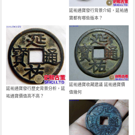
延祐通寶發行背景介紹，延祐通
寶都有哪些版本？
延祐通寶收藏建議 延祐通寶價
延祐通寶發行歷史背景分析，延
值幾何
祐通寶價值高不高？