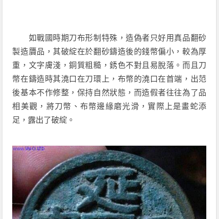
如戰國時期刀布形制特殊，造偽者只好用真品翻砂
製造贗品，其破綻在於翻砂鑄造後的錢幣偏小，較為厚
重，文字膚淺，銅質粗糙，銹色不對且易脫落。而且刀
幣在鑄造時其澆口在刀環上，布幣的澆口在首端，出范
後基本不作修整，保持自然狀態，而造假者往往為了品
相美觀，將刀幣、布幣邊緣磨光滑，實際上是畫蛇添
足，露出了破綻。