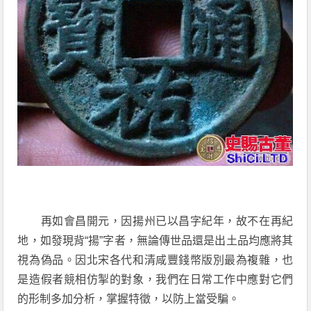
再如會昌開元，因揚州已以昌字紀年，故不在再紀
地，如發現背“揚”字者，無論傳世品還是出土品均應將其
視為偽品。因北宋各代和清咸豐錢幣版別最為複雜，也
是造假者競相仿掣的對象，我們在日常工作中應對它們
的形制多加分析，掌握特徵，以防上當受騙。