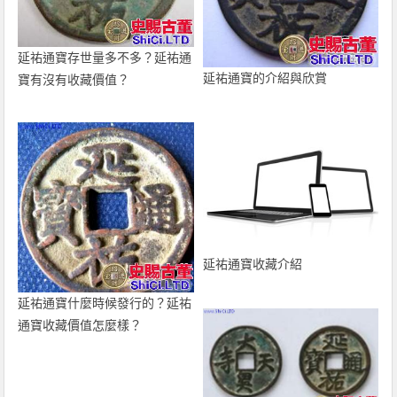
延祐通寶存世量多不多？延祐通
延祐通寶的介紹與欣賞
寶有沒有收藏價值？
延祐通寶收藏介紹
延祐通寶什麼時候發行的？延祐
通寶收藏價值怎麼樣？