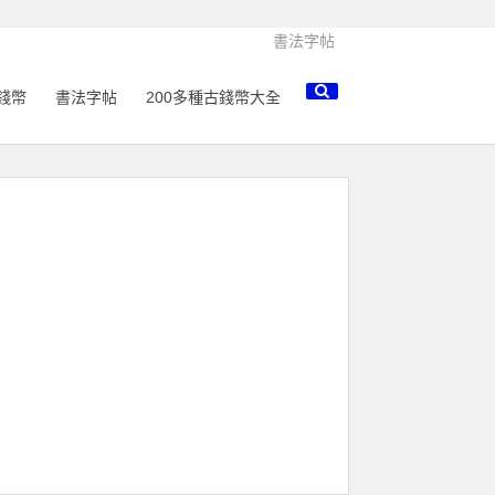
書法字帖
錢幣
書法字帖
200多種古錢幣大全