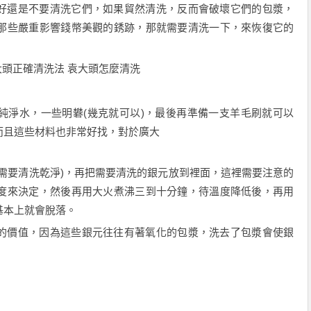
好還是不要清洗它們，如果貿然清洗，反而會破壞它們的包漿，
那些嚴重影響錢幣美觀的銹跡，那就需要清洗一下，來恢復它的
純淨水，一些明礬(幾克就可以)，最後再準備一支羊毛刷就可以
而且這些材料也非常好找，對於廣大
需要清洗乾淨)，再把需要清洗的銀元放到裡面，這裡需要注意的
度來決定，然後再用大火煮沸三到十分鐘，待溫度降低後，再用
基本上就會脫落。
的價值，因為這些銀元往往有著氧化的包漿，洗去了包漿會使銀