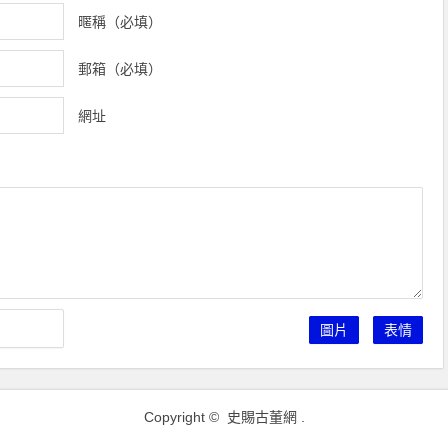
暱稱（必填）
郵箱（必填）
網址
圖片
表情
Copyright ©
史賜古董網
.