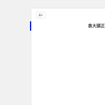
A+
袁大頭正