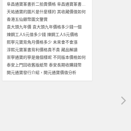
阜昌通寶篆書折二拍賣價格 阜昌通寶篆書折二什麼價位
天祐通寶的圖片是什麼樣的 其收藏價值如何
香港五仙銀幣圖文鑒賞
袁大頭九年價 袁大頭九年價格多少錢一個
煉鋼工人5元值多少錢 煉鋼工人5元價格
熙寧元寶背角月價格多少 未來會不會漲
淳熙元寶篆書背利價格貴不貴 藏品解讀
崇寧通寶的寧是幾個樣呢 不同版本價格如何
泰安上門回收舊版紙幣 泰安長期收購錢幣
開元通寶發行介紹，開元通寶價值分析