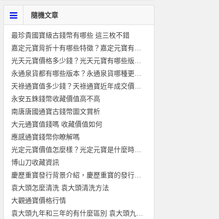
隨機文章
最珍貴國寶級古錢幣有哪些 這三枚不錯
嘉定元寶背折十有哪些特徵？嘉定元寶有收藏價值嗎？
光天元寶價格多少錢？光天元寶有哪些版本？
永通泉貨都有哪些版本？永通泉貨哪種更值錢？
天祿通寶值多少錢？天祿通寶近年成交價格介紹
永安五銖錢幣收藏價值高不高
南唐唐國通寶古錢幣圖文賞析
大元通寶值錢嗎 收藏價值如何
應感通寶錢幣你瞭解嗎
光定元寶價值怎麼樣？光定元寶是什麼時候發行的？
博山刀收藏資訊
慶歷重寶發行背景介紹，慶歷重寶的發行意義
袁大頭怎麼清洗 袁大頭清洗方法
大觀通寶價格行情
袁大頭九年和三年的有什麼區別 袁大頭九年的價值