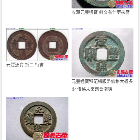
收藏元豐通寶 錢文有什麼來歷
元豐通寶 折二 行書
元豐通寶移范錯版幣價格大概多
少 價格未來還會漲嗎