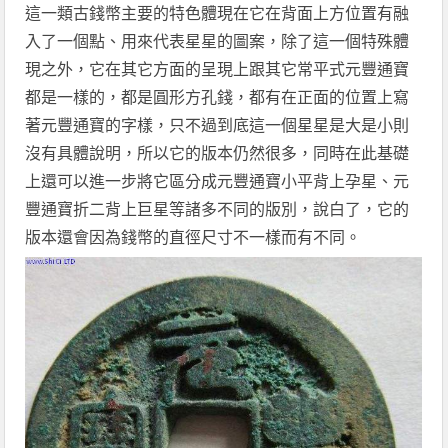
這一類古
錢幣
主要的特色體現在
它
在背面上方位置有融
入了一個點
、
用來代表星星的圖案
，除了這一個特殊體
現之外，它在其它方面的呈現上跟其它常平式元豐通寶
都是一樣的，都是圓形方孔錢，都有在正面的位置上寫
著
元豐通寶
的字樣，只不過到底這一個星星是大是小則
沒有具體說明，所以它的版本仍然很多，同時在此基礎
上還可以進一步將它區分成元豐通寶小平背上孕星、元
豐通寶折二背上巨星等諸多不同的版別，說白了，它的
版本還會因為錢幣的直徑尺寸不一樣而有不同。