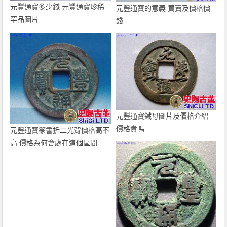
元豐通寶多少錢 元豐通寶珍稀
元豐通寶的意義 買賣及價格價
罕品圖片
錢
元豐通寶鐵母圖片及價格介紹
價格貴嗎
元豐通寶篆書折二光背價格高不
高 價格為何會處在這個區間