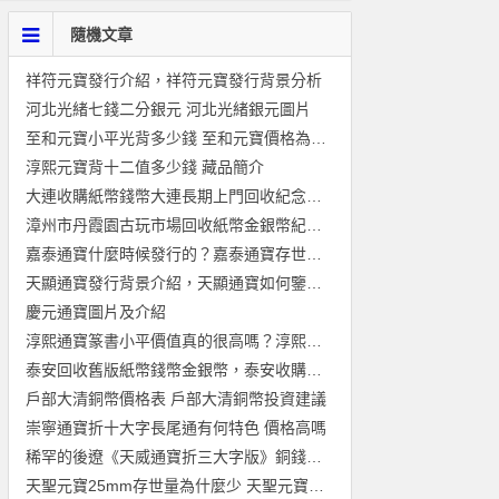
隨機文章
祥符元寶發行介紹，祥符元寶發行背景分析
河北光緒七錢二分銀元 河北光緒銀元圖片
至和元寶小平光背多少錢 至和元寶價格為什麼那麼高
淳熙元寶背十二值多少錢 藏品簡介
大連收購紙幣錢幣大連長期上門回收紀念鈔連體鈔金銀幣
漳州市丹霞園古玩市場回收紙幣金銀幣紀念鈔
嘉泰通寶什麼時候發行的？嘉泰通寶存世量怎麼樣？
天顯通寶發行背景介紹，天顯通寶如何鑒別真偽？
慶元通寶圖片及介紹
淳熙通寶篆書小平價值真的很高嗎？淳熙通寶都有哪些價值？
泰安回收舊版紙幣錢幣金銀幣，泰安收購第一二三四套人民幣連體鈔
戶部大清銅幣價格表 戶部大清銅幣投資建議
崇寧通寶折十大字長尾通有何特色 價格高嗎
稀罕的後遼《天威通寶折三大字版》銅錢珍賞
天聖元寶25mm存世量為什麼少 天聖元寶收藏價值如何