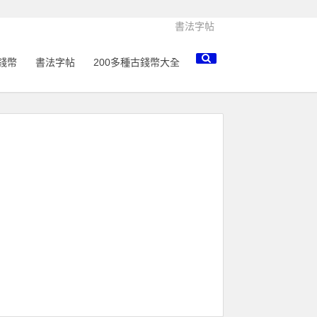
書法字帖
錢幣
書法字帖
200多種古錢幣大全