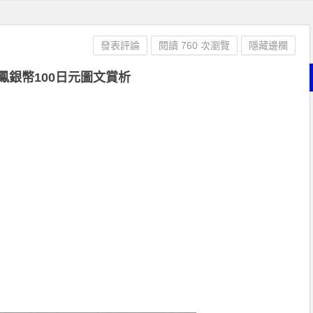
發表評論
閱讀 760 次瀏覽
隱藏邊欄
鳳銀幣100日元圖文賞析