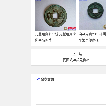
元豐通寶多少錢 元豐通寶珍
治平元寶2018市
稀罕品圖片
平通寶怎麼樣
上一篇
民國八年銀元價格
發表評論