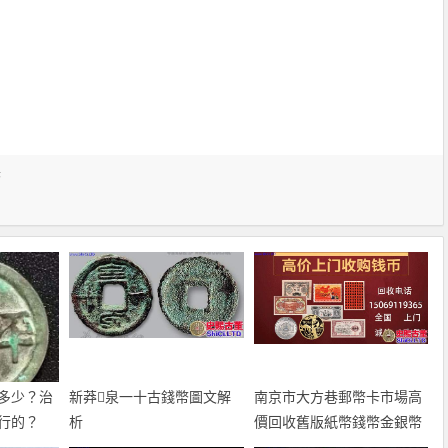
幣
多少？治
新莽泉一十古錢幣圖文解
南京市大方巷郵幣卡市場高
行的？
析
價回收舊版紙幣錢幣金銀幣
紀念鈔連體鈔