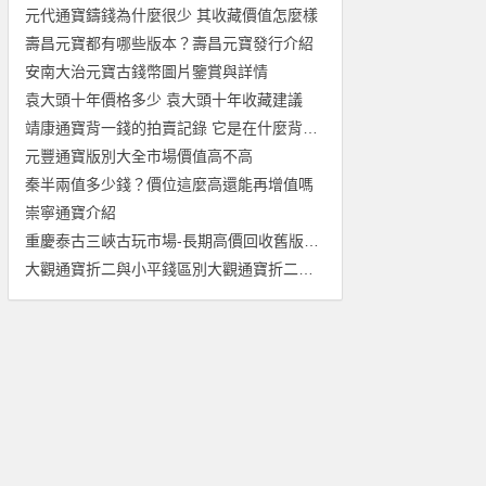
元代通寶鑄錢為什麼很少 其收藏價值怎麼樣
壽昌元寶都有哪些版本？壽昌元寶發行介紹
安南大治元寶古錢幣圖片鑒賞與詳情
袁大頭十年價格多少 袁大頭十年收藏建議
靖康通寶背一錢的拍賣記錄 它是在什麼背景下發行的
元豐通寶版別大全市場價值高不高
秦半兩值多少錢？價位這麼高還能再增值嗎
崇寧通寶介紹
重慶泰古三峽古玩市場-長期高價回收舊版紙幣金銀幣連體鈔紀念鈔
大觀通寶折二與小平錢區別大觀通寶折二與小平錢誰更有收藏價值