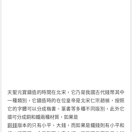
天
聖元寶鑄造的時間在北宋
，
它
乃是我國古代錢幣其中
一種類別，
它
鑄造時
的
在位皇帝是北宋仁宗趙禎，按照
它
的字體可以分成楷書
、
篆書等多種不同版別，
此外它
還可分成銅和鐵兩種材質，
如果是
銅錢
版本的只有小平
、大錢，而如果是鐵
錢
則
有小平和