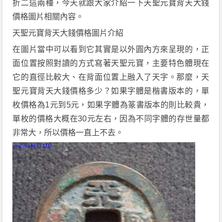
折
二
這兩種，今天就跟大家介紹一下
天聖元寶背天大錢
價格圖片相關內容。
天聖元寶背天大錢
價格圖片介紹
在圖片當中可以看到它其實是以外圓內方來呈現的
，
正
面位置按照對
讀
的方式寫著天
聖
元寶，主要特色體現在
它的直徑比較大
、
在背面位置上融入了天
字
。那麼
，
天
聖元寶背天大錢
價格多少？如果字體是楷書版本的
，
單
枚價格為
1
元到
5
元，如果字體為篆書版本的則比較貴，
單枚的價格大概在
30
元左右，因為
不同字體的
存世量
都
非常大，所以價格一直上不去。