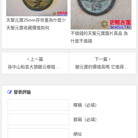
天聖元寶25mm存世量為什麼少
天聖元寶收藏價值如何
不值錢的天聖元寶圖片真品 為
什麼不值錢
上一篇
下一篇
孫中山和袁大頭銀元哪個值錢 孫中山和袁大頭銀元值多少錢
銀元寶的價值高嗎 它值得收藏者入手麼
文
章
發表評論
導
覽
暱稱（必填）
郵箱（必填）
網址