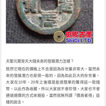
天聖元寶背天大錢
未來
的
發展潛力怎樣？
既然
它
現在的價格上不去
是
因為存世量非常大，當然未
來的發展潛力也是很一般的，因為如此巨大的
存世
量，
大家在
10
年、
20
年之後還是能很簡單的獲得這一款錢
幣，以此作為收藏，所以大家就不會珍惜，大家也不會
通過競價的方式來競投，當然就無所謂「價高者得」這
樣的說法。