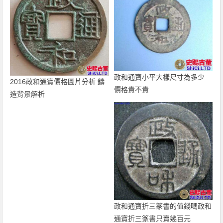
政和通寶小平大樣尺寸為多少
2016政和通寶價格圖片分析 鑄
價格貴不貴
造背景解析
政和通寶折三篆書的值錢嗎政和
通寶折三篆書只賣幾百元