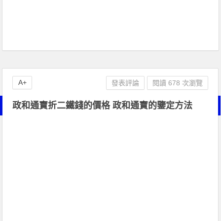
A+
發表評論
閱讀 678 次瀏覽
政和通寶折二鐵錢的價格 政和通寶的鑒定方法