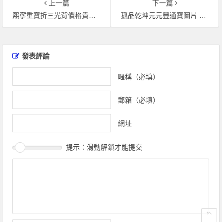
上一篇
下一篇
熙寧重寶折三光背價格貴不貴 藏品解讀
孤品乾坤元元豐通寶圖片 價值高嗎
文
章
發表評論
導
覽
暱稱（必填）
郵箱（必填）
網址
提示：滑動解鎖才能提交