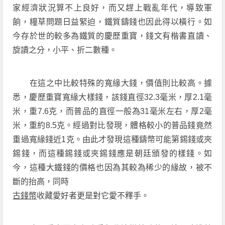
家經濟狀況算不上良好，而又趕上戰亂年代，導致軍
餉，糧草問題日益緊迫，鐵質鑄錢也因此得以橫行。如
今存於世的較多為鐵質的慶歷重寶，錢文有楷書直讀、
旋讀之分，小平、折二數種。
在這之中比較特殊的寬緣大錢，價值則比較高。據
悉，慶歷重寶寬緣大樣錢，該錢直徑32.3毫米，厚2.1毫
米，重7.6克，而普品的直徑一般為31毫米左右，厚2毫
米，重約8.5克。經過對比發現，體格較小的普品錢竟然
重過寬緣錢近1克。由此才發現這種鑄幣可能第錫錢或夾
錫錢，而這種錫錢或夾錫錢應是朝廷頒發的樣錢。如
今，這種大鐵錢的價格也因為其較為稀少的緣故，被不
斷的抬高，同時
古錢幣
收藏愛好者更是對它愛不釋手。