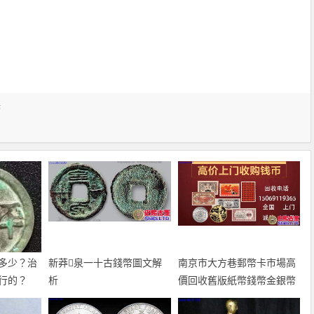
幣
多少？治
新莽泉一十古錢幣圖文解
南京市大方巷郵幣卡市場高
行的？
析
價回收舊版紙幣錢幣金銀幣
紀念鈔連體鈔