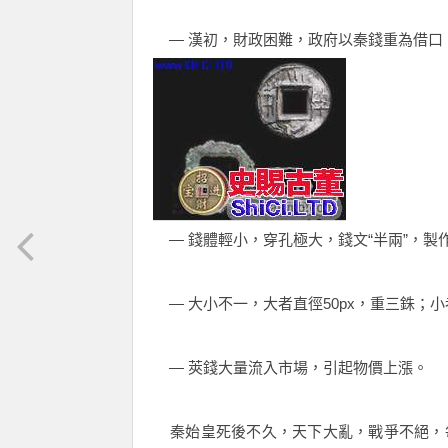
— 漢初，財政困難，政府以秦錢重為借口
— 錢體輕小，穿孔極大，錢文“半兩”，製作
— 大小不一，大者直徑50px，重三銖；小
— 莢錢大量流入市場，引起物價上漲。
秦始皇死後不久，天下大亂，戰爭不絕，