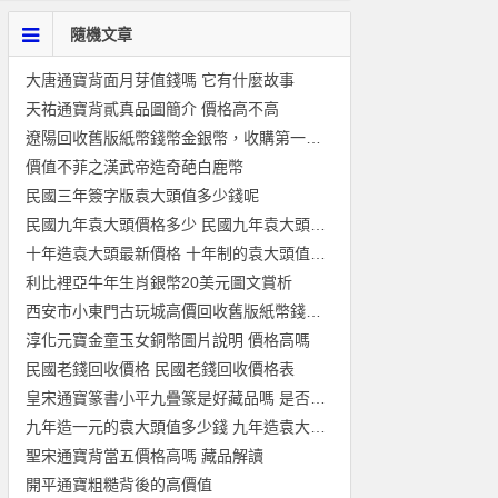
隨機文章
大唐通寶背面月芽值錢嗎 它有什麼故事
天祐通寶背貳真品圖簡介 價格高不高
遼陽回收舊版紙幣錢幣金銀幣，收購第一二三四套人民幣連體鈔紀念
價值不菲之漢武帝造奇葩白鹿幣
民國三年簽字版袁大頭值多少錢呢
民國九年袁大頭價格多少 民國九年袁大頭價格是多少
十年造袁大頭最新價格 十年制的袁大頭值多少錢
利比裡亞牛年生肖銀幣20美元圖文賞析
西安市小東門古玩城高價回收舊版紙幣錢幣金銀幣紀念鈔連體鈔
淳化元寶金童玉女銅幣圖片說明 價格高嗎
民國老錢回收價格 民國老錢回收價格表
皇宋通寶篆書小平九疊篆是好藏品嗎 是否值得購入
九年造一元的袁大頭值多少錢 九年造袁大頭多少錢
聖宋通寶背當五價格高嗎 藏品解讀
開平通寶粗糙背後的高價值