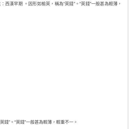
西漢早期 。因形如榆莢，稱為“莢錢”。“莢錢”一般甚為輕薄，
莢錢”。“莢錢”一般甚為輕薄，輕重不一。