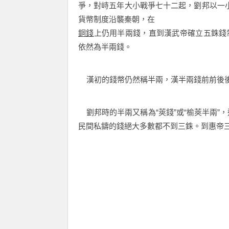
爭，對峙五年大小戰爭七十二起，劉邦以一小
貨幣制度沿襲秦朝，在
銅錢
上仍用半兩錢，直到漢武帝確立五銖錢
依然為半兩錢。
漢初的錢幣仍然稱半兩，漢半兩錢前前後
劉邦時的半兩又稱為“莢錢”或“榆莢半兩”
民間私鑄的錢絕大多數都不到三銖。到惠帝三