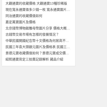
大觀通寶的收藏價格 大觀通寶13種珍稀版
現在寬永通寶值多少錢一枚 寬永通寶圖片及價格一覽表
同治通寶的收藏價值如何
嘉定萬寶圖片及價格
北京錢幣博物館雕母幣圖片分享 價格大概多少
古錢幣交易市場有怎樣的發展情況？
中華民國開國紀念幣十文價格為何居高不下？其收藏價值有哪些？
民國三年袁大頭銀元圖片及價格表 民國三年袁大頭銀元值多少錢
景德元寶收藏價值如何？景德元寶成交價格介紹
紹熙通寶背定三拍賣記錄解析 藏品介紹