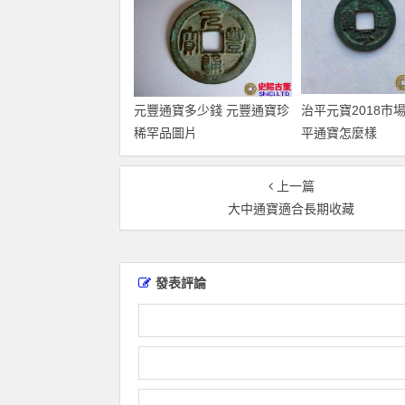
元豐通寶多少錢 元豐通寶珍
治平元寶2018市
稀罕品圖片
平通寶怎麼樣
上一篇
大中通寶適合長期收藏
發表評論