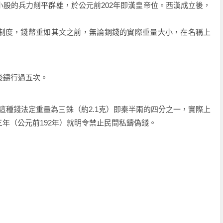
股的兵力削平群雄，於公元前202年即漢皇帝位。西漢成立後，
制度，錢幣重如其文之前，無論銅錢的實際重量大小，在名稱上
後鑄行過五次。
，這種錢法定重量為三銖（約2.1克）即秦半兩的四分之一，實際上
年（公元前192年）就明令禁止民間私鑄偽錢。