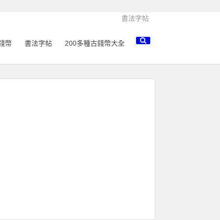
書法字帖
錢幣
書法字帖
200多種古錢幣大全