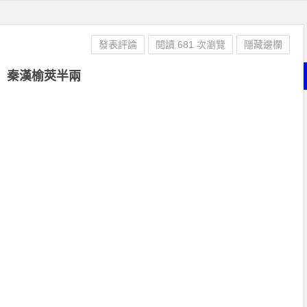
發表評論
閱讀 681 次瀏覽
隱藏邊欄
秦漢榆莢半兩