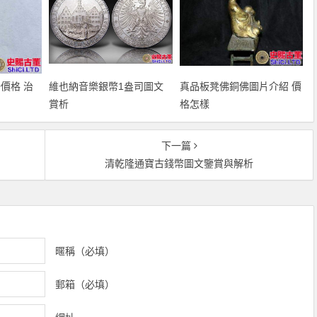
場價格 治
維也納音樂銀幣1盎司圖文
真品板凳佛銅佛圖片介紹 價
賞析
格怎樣
下一篇
清乾隆通寶古錢幣圖文鑒賞與解析
暱稱（必填）
郵箱（必填）