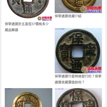
保寧通寶收藏介紹
保寧通寶折五直徑37價格多少
藏品解讀
保寧通寶什麼時候發行的？保寧
通寶收藏價值如何？