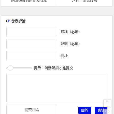
同治通寶的歷史和收藏
六銖半兩值錢嗎
文
章
發表評論
導
覽
暱稱（必填）
郵箱（必填）
網址
提示：滑動解鎖才能提交
圖片
表情