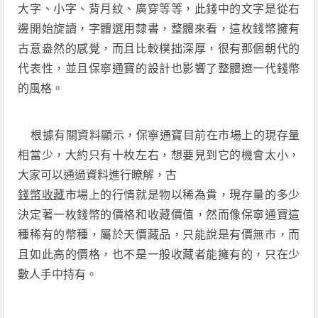
大字、小字、背月紋、廣穿等等，此錢中的文字是從右
邊開始旋讀，字體選用隸書，整體來看，這枚錢幣擁有
古意盎然的感覺，而且比較樸拙深厚，很有那個朝代的
代表性，並且保寧通寶的設計也影響了整體遼一代錢幣
的風格。
根據有關資料顯示，保寧通寶目前在市場上的現存量
相當少，大約只有十枚左右，想要見到它的機會太小，
大家可以通過資料進行瞭解，古
錢幣收藏
市場上的行情就是物以稀為貴，現存量的多少
決定著一枚錢幣的價格和收藏價值，然而像保寧通寶這
種稀有的幣種，屬於天價藏品，只能說是有價無市，而
且如此高的價格，也不是一般收藏者能擁有的，只在少
數人手中持有。