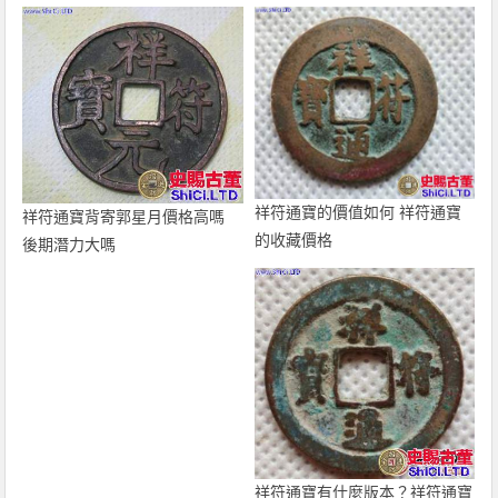
祥符通寶的價值如何 祥符通寶
祥符通寶背寄郭星月價格高嗎
的收藏價格
後期潛力大嗎
祥符通寶有什麼版本？祥符通寶