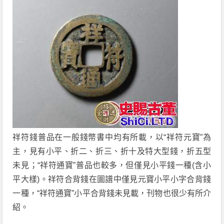
祥符錢普品在一般錢幣書中均有所載，以“祥符元寶”為
主，見有小平、折二、折三、折十及特大型錢，折五型
未見；“祥符通寶”普品也較多，但僅見小平錢一種(含小
平大樣)。祥符合背錢在圖譜中僅見元寶小平小字合背錢
一種，“祥符通寶”小平合背錢未見載，刊物也很少有所介
紹。