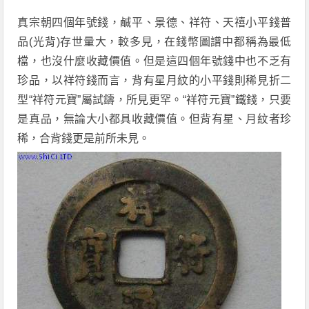
真宗朝四個年號錢，鹹平、景德、祥符、天禧小平錢普
品(光背)存世量大，較多見，在錢幣圖譜中都稱為最低
檔，也沒什麼收藏價值。但是這四個年號錢中也不乏有
珍品，以祥符錢而言，背有星月紋的小平錢則稀見折二
型“祥符元寶”屬試鑄，所見更罕。“祥符元寶”鐵錢，只要
是真品，無論大小都具收藏價值。但背有星、月紋者珍
稀，合背錢更是前所未見。