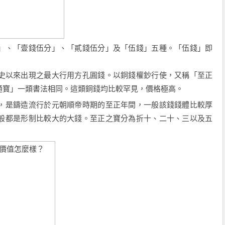
」、「壹錢伍分」、「貳錢伍分」及「伍錢」五種。「伍錢」即
史以來出現之最大行用方孔圓錢。以銅錢權鈔行使，又稱「至正
通寶」一類書法相同。這類銅錢均比較罕見，價格極高。
，是鑄造流行於元朝順帝時期的至正年間，一般該錢錢體比較厚
般都是形制比較大的大錢。至正之寶分為折十、二十、三以及五
版別。