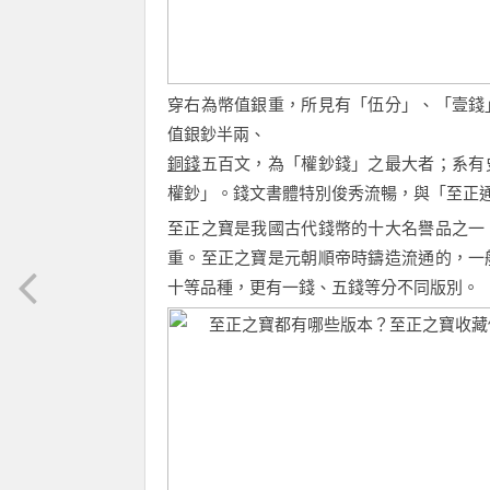
穿右為幣值銀重，所見有「伍分」、「壹錢
值銀鈔半兩、
銅錢
五百文，為「權鈔錢」之最大者；系有
權鈔」。錢文書體特別俊秀流暢，與「至正
至正之寶是我國古代錢幣的十大名譽品之一
重。至正之寶是元朝順帝時鑄造流通的，一
十等品種，更有一錢、五錢等分不同