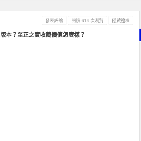
發表評論
閱讀 614 次瀏覽
隱藏邊欄
些版本？至正之寶收藏價值怎麼樣？