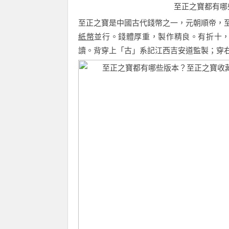
至正之寶都有哪
至正之寶是中國古代錢幣之一，元朝順帝，至正
紙幣
並行。錢體厚重，製作精良。有折十
讀。背穿上「古」系記江西吉安道監製；穿