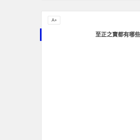
A+
至正之寶都有哪