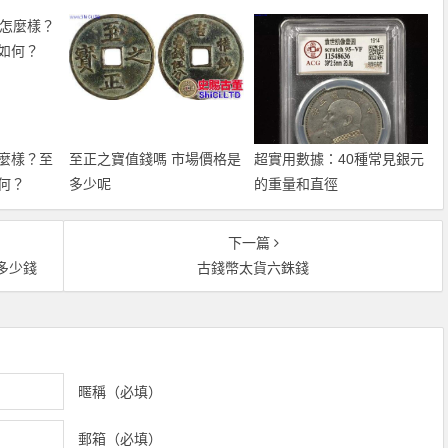
麼樣？至
至正之寶值錢嗎 市場價格是
超實用數據：40種常見銀元
何？
多少呢
的重量和直徑
下一篇
多少錢
古錢幣太貨六銖錢
暱稱（必填）
郵箱（必填）