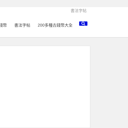
書法字帖
錢幣
書法字帖
200多種古錢幣大全