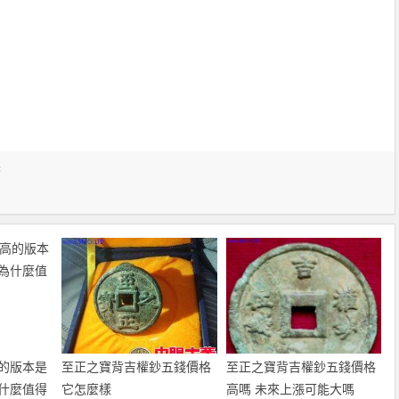
幣
的版本是
至正之寶背吉權鈔五錢價格
至正之寶背吉權鈔五錢價格
什麼值得
它怎麼樣
高嗎 未來上漲可能大嗎