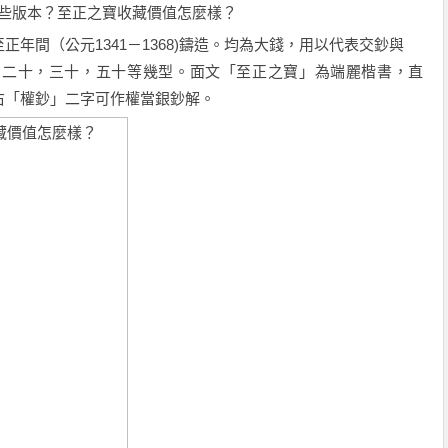
些版本？至正之寶收藏價值怎麼樣？
年間（公元1341－1368)鑄造。均為大錢，用以代表交鈔與
，二十，三十，五十等幾型。面文「至正之寶」為端麗楷書，直
右「權鈔」二字可作權當銀鈔解。