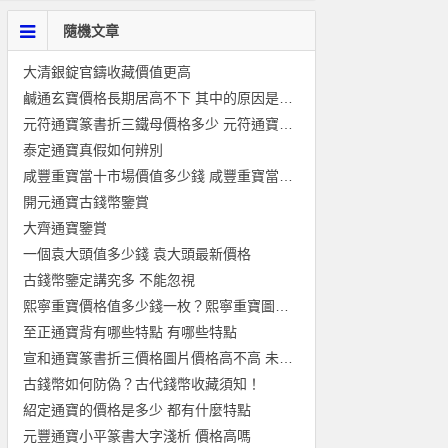
隨機文章
大清銀錠官鑄收藏價值更高
鹹通玄寶價格長期居高不下 其中的原因是什麼？
元符通寶篆書折三鐵母價格多少 元符通寶篆書折三鐵母值得投資嗎
泰定通寶真假如何辨別
咸豐重寶當十市場價值多少錢 咸豐重寶當十價格大全
開元通寶古錢幣鑒賞
大齊通寶鑒賞
一個袁大頭值多少錢 袁大頭最新價格
古錢幣鑒定講究多 不能忽視
熙寧重寶價格值多少錢一枚？熙寧重寶圖片及價格
至正通寶背有哪些特點 有哪些特點
宣和通寶篆書折三價格圖片價格高不高 未來價格還會漲嗎
古錢幣如何防偽？古代錢幣收藏須知！
紹定通寶的價格是多少 都有什麼特點
元豐通寶小平篆書大字淺析 價格高嗎