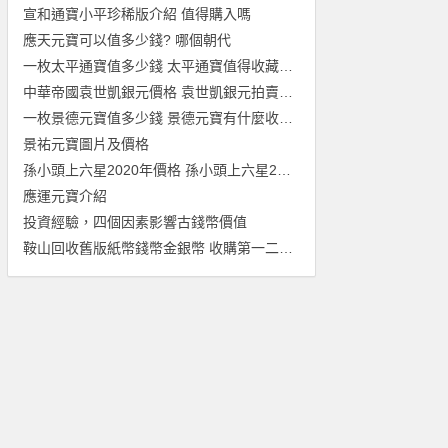
宣和通寶小平珍稀版介紹 值得購入嗎
應天元寶可以值多少錢? 哪個朝代
一枚太平通寶值多少錢 太平通寶值得收藏投資嗎
中華帝國袁世凱銀元價格 袁世凱銀元拍賣價格高嗎
一枚景德元寶值多少錢 景德元寶有什麼收藏價值
景祐元寶圖片及價格
孫小頭上六星2020年價格 孫小頭上六星2020年值多少錢
應運元寶介紹
投資經驗，四個因素影響古錢幣價值
鞍山回收舊版紙幣錢幣金銀幣 收購第一二三四套人民幣紀念鈔連體