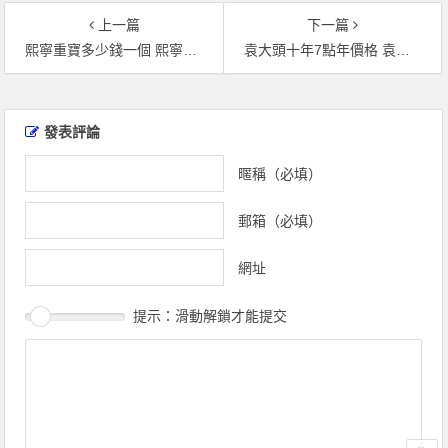
上一篇
下一篇
熙寧重寶多少錢一個 熙寧重寶最新拍賣價格紀錄
袁大頭十年7點年價格 袁大頭十年7點年價值
文
章
發表評論
導
覽
暱稱（必填）
郵箱（必填）
網址
提示：滑動解鎖才能提交