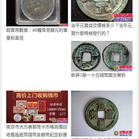
治平元寶成交價格多少？治平元
超實用數據：40種常見銀元的重
寶什麼時候發行的？
量和直徑
新莽泉一十古錢幣圖文解析
南京市大方巷郵幣卡市場高價回
收舊版紙幣錢幣金銀幣紀念鈔連