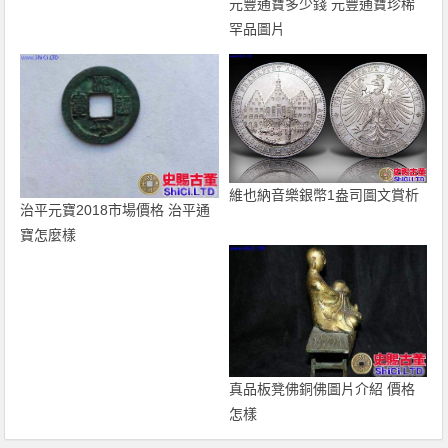
元豐通寶多少錢 元豐通寶珍稀
體鈔
罕品圖片
維也納音樂銀幣1盎司圖文賞析
治平元寶2018市場價格 治平通
寶怎麼樣
真品板凳佛銅佛圖片介紹 價格
怎樣