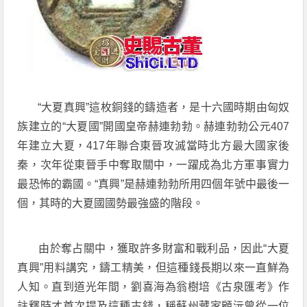
“大夏真興”這枚銅錢的鑄造者，是十六國時期由匈奴
族建立的“大夏國”開國皇帝赫連勃勃。赫連勃勃公元407
年建立大夏，417年聯合東晉攻滅當時北方最大國家後
秦，次年從東晉手中奪取關中，一躍成為北方軍事實力
最恐怖的霸國。“真興”是赫連勃勃所用四個年號中最後一
個，其時的大夏國國勢最強盛的階段。
由於奪占關中，獲取許多財富和戰利品，因此“大夏
真興”用料講究，鑄工精美，但這種錢長期以來一直鮮為
人知。直到道光年間，劉喜海為翁樹培《古泉匯考》作
註釋時才首次提及這種古錢，稱蘇州藏家顧沅曾從一位