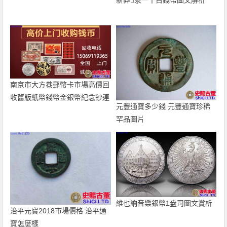
南京市大方巷郵幣卡市場高價回
收舊版紙幣錢幣金銀幣紀念鈔連
元豐通寶多少錢 元豐通寶珍稀
體鈔
罕品圖片
維也納音樂銀幣1盎司圖文賞析
治平元寶2018市場價格 治平通
寶怎麼樣