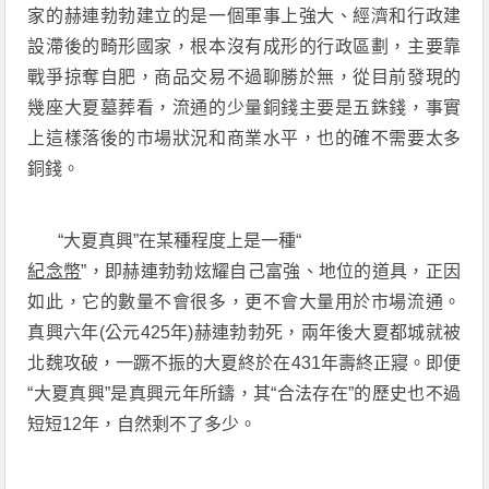
家的赫連勃勃建立的是一個軍事上強大、經濟和行政建
設滯後的畸形國家，根本沒有成形的行政區劃，主要靠
戰爭掠奪自肥，商品交易不過聊勝於無，從目前發現的
幾座大夏墓葬看，流通的少量銅錢主要是五銖錢，事實
上這樣落後的市場狀況和商業水平，也的確不需要太多
銅錢。
“大夏真興”在某種程度上是一種“
紀念幣
”，即赫連勃勃炫耀自己富強、地位的道具，正因
如此，它的數量不會很多，更不會大量用於市場流通。
真興六年(公元425年)赫連勃勃死，兩年後大夏都城就被
北魏攻破，一蹶不振的大夏終於在431年壽終正寢。即便
“大夏真興”是真興元年所鑄，其“合法存在”的歷史也不過
短短12年，自然剩不了多少。