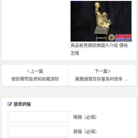
真品板凳佛銅佛圖片介紹 價格
怎樣
上一篇
下一篇
做好硬幣投資和收藏須知
萬曆通寶世存量為何很多 小平錢哪些特點
文
章
發表評論
導
覽
暱稱（必填）
郵箱（必填）