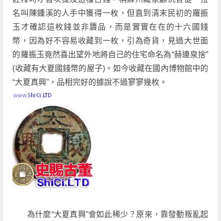
名叫陳鍾溪的人手中獲得一枚，但直到清末民初的羅振
玉才確認這枚錢並非贗品，而是實實在在的十六國錢
幣，因為好不容易收藏到一枚，引為奇貨，見過大世面
的羅振玉竟然喜出望外地將自己的住宅命名為“赫連泉捨”
(收藏有大夏國錢幣的屋子)。如今收藏在國內博物館中的
“大夏真興”，品相完好的據說不過寥寥幾枚。
為什麼“大夏真興”會如此稀少？原來，靠發動叛亂起