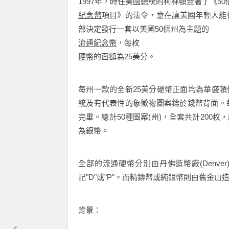
1997年，時任美國總統的柯林頓簽署了《50
紀念幣
項目》的法令，意在讓美國年輕人能
部決定發行一套以美國50個州為主題的
流通紀念幣
，每枚
硬幣
的面額為25美分。
每州一款的全新25美分硬幣正面均為華盛
統及有代表性的象徵物圖案鑄於錢幣背面。每
完畢。總計50種圖案(州)，全套共計200枚，
為銀幣。
全部的流通硬幣分別由丹佛造幣廠(Denver)
記"D"或"P"。而精鑄幣或純銀幣則由舊金山造幣廠(
背景：