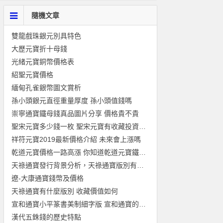
隨機文章
雙龍戲珠銀元別具特色
大歷元寶折十母錢
光緒元寶銅幣價格表
紹聖元寶價格
緬甸孔雀銀幣圖文賞析
孫小頭銀元直徑重量厚度 孫小頭值錢嗎
崇寧通寶鐵母錢真品圖片分享 價格貴不貴
聖宋元寶多少錢一枚 聖宋元寶有收藏投資價值嗎
祥符元寶2019最新價格介紹 未來會上漲嗎
乾道元寶價格一路高漲 你知道乾道元寶鐵母價格值多少嗎？
天祿通寶發行背景分析，天祿通寶版別有哪些？
遼-大康通寶錢幣及價格
天祿通寶有什麼版別 收藏價值如何
宣和通寶小平篆書美制細字版 宣和通寶的價格
漢代五銖錢的歷史特點