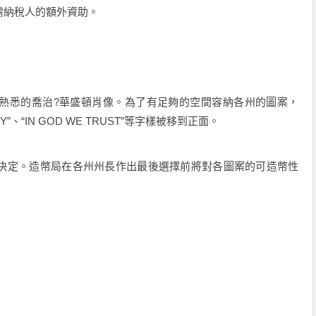
納稅人的額外資助。
悉的喬治?華盛頓肖像。為了有足夠的空間容納各州的圖案，
BERTY”、“IN GOD WE TRUST”等字樣被移到正面。
定。造幣局在各州州長作出最後選擇前將對各圖案的可造幣性