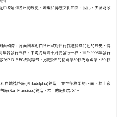
個州
從中瞭解到各州的歷史、地理和傳統文化知識。因此，美國財政
頓側面頭像，背面圖案則由各州政府自行挑選獨具特色的歷史、傳
年各發行五枚，平均約每隔十周便發行一枚，直至2008年發行
廠記P D 各50枚銅鎳幣，另廠記S的精鑄幣50枚為銅鎳幣，50 枚
和費城造幣廠(Philadelphia)鑄造，並在每枚幣的正面、標上廠
San Francisco)鑄造，標上的廠記為"S"。