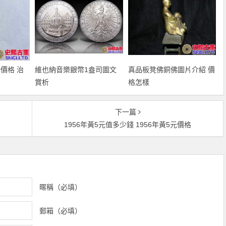
場價格 治
維也納音樂銀幣1盎司圖文
真品板凳佛銅佛圖片介紹 價
賞析
格怎樣
下一篇
1956年黃5元值多少錢 1956年黃5元價格
暱稱（必填）
郵箱（必填）