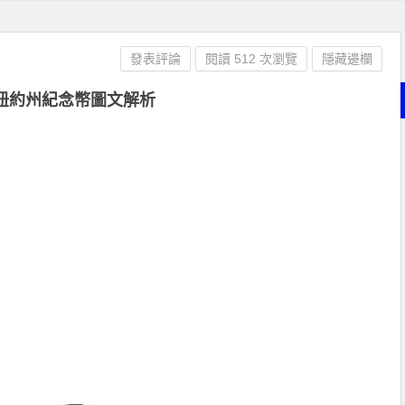
發表評論
閱讀 512 次瀏覽
隱藏邊欄
紐約州紀念幣圖文解析