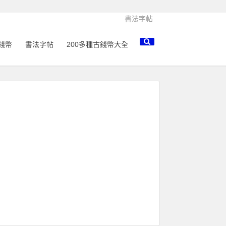
書法字帖
錢幣
書法字帖
200多種古錢幣大全