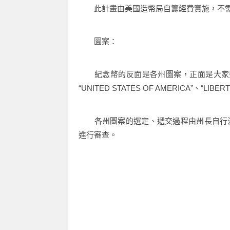
此計畫由美國造幣局自籌經費實施，不需
圖案：
紀念幣的反面是各州圖案，正面是大家熟
“UNITED STATES OF AMERICA”、“LI
各州圖案的選定、遞交過程由州長自行決
進行審查。