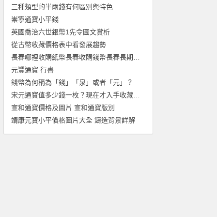
三種類型的半兩錢有何區別與特色
崇寧通寶小平錢
英國喬治六世銀幣1先令圖文賞析
從古幣收藏價格表中看發展趨勢
長春哪裡收購紙幣長春收購錢幣長春長期上門回收紀念鈔
元豐通寶 行書
錢幣為何稱為「錢」「泉」或者「元」？
宋元通寶值多少錢一枚？現在才入手收藏虧了嗎？
宣和通寶價格及圖片 宣和通寶版別
靖康元寶小平價格圖片大全 鑄造背景詳解