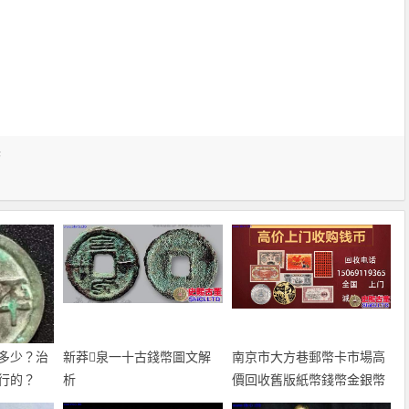
幣
多少？治
新莽泉一十古錢幣圖文解
南京市大方巷郵幣卡市場高
行的？
析
價回收舊版紙幣錢幣金銀幣
紀念鈔連體鈔