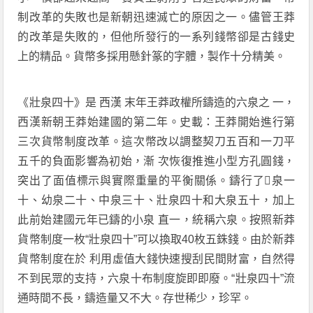
制改革的失敗也是新朝迅速滅亡的原因之一。儘管王莽
的改革是失敗的，但他所發行的一系列錢幣卻是古錢史
上的精品。貨幣多採用懸針篆的字體，製作十分精美。
《壯泉四十》是 西漢 末年王莽政權所鑄造的六泉之 一，
西漢新朝王莽始建國的第二年。史載：王莽開始進行第
三次貨幣制度改革。這次幣改以調整契刀五百和一刀平
五千的負面影響為初始，漸 次恢復推進小型方孔圓錢，
突出了面值標示與實際重量的平衡關係。鑄行了泉一
十、幼泉二十、中泉三十、壯泉四十和大泉五十，加上
此前始建國元年已鑄的小泉 直一，統稱六泉。按照新莽
貨幣制度一枚“壯泉四十”可以換取40枚五銖錢。由於新莽
貨幣制度在於 利用虛值大錢快速搜刮民間財富，自然得
不到民眾的支持，六泉十布制度旋即即廢。“壯泉四十”流
通時間不長，鑄造量又不大。存世稀少，珍罕。