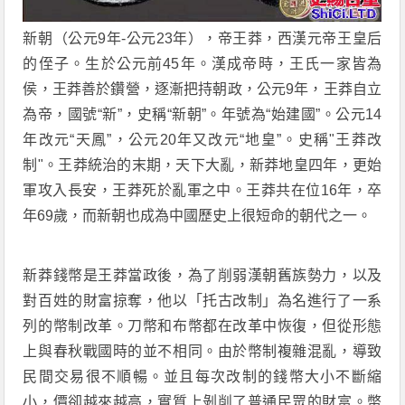
新朝（公元9年-公元23年），帝王莽，西漢元帝王皇后
的侄子。生於公元前45年。漢成帝時，王氏一家皆為
侯，王莽善於鑽營，逐漸把持朝政，公元9年，王莽自立
為帝，國號“新”，史稱“新朝”。年號為“始建國”。公元14
年改元“天鳳”，公元20年又改元“地皇”。史稱"王莽改
制"。王莽統治的末期，天下大亂，新莽地皇四年，更始
軍攻入長安，王莽死於亂軍之中。王莽共在位16年，卒
年69歲，而新朝也成為中國歷史上很短命的朝代之一。
新莽錢幣是王莽當政後，為了削弱漢朝舊族勢力，以及
對百姓的財富掠奪，他以「托古改制」為名進行了一系
列的幣制改革。刀幣和布幣都在改革中恢復，但從形態
上與春秋戰國時的並不相同。由於幣制複雜混亂，導致
民間交易很不順暢。並且每次改制的錢幣大小不斷縮
小，價卻越來越高，實質上剝削了普通民眾的財富。幣