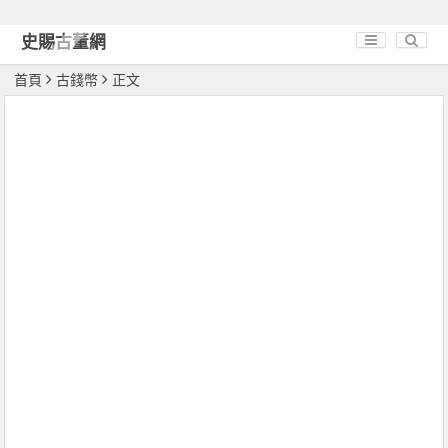
史賜古董網
首頁
古錢幣
正文