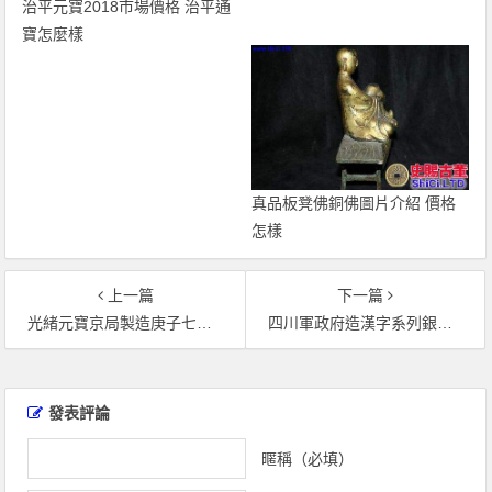
治平元寶2018市場價格 治平通
寶怎麼樣
真品板凳佛銅佛圖片介紹 價格
怎樣
上一篇
下一篇
光緒元寶京局製造庚子七錢二分圖片 珍貴罕見價格高
四川軍政府造漢字系列銀元各版別介紹
文
章
發表評論
導
覽
暱稱（必填）