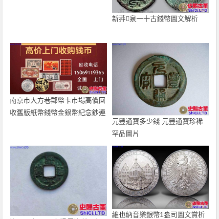
新莽泉一十古錢幣圖文解析
南京市大方巷郵幣卡市場高價回
收舊版紙幣錢幣金銀幣紀念鈔連
元豐通寶多少錢 元豐通寶珍稀
體鈔
罕品圖片
維也納音樂銀幣1盎司圖文賞析