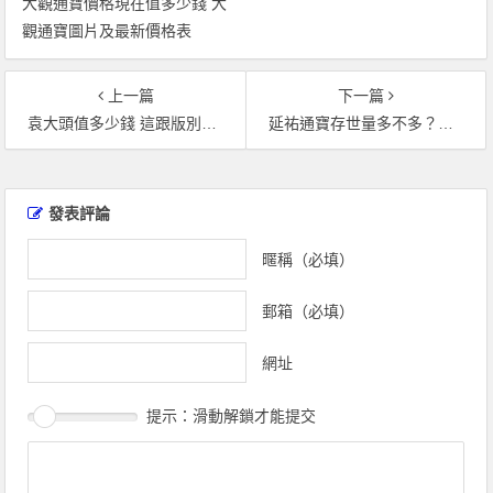
大觀通寶價格現在值多少錢 大
觀通寶圖片及最新價格表
上一篇
下一篇
袁大頭值多少錢 這跟版別有很大關係
延祐通寶存世量多不多？延祐通寶有沒有收藏價值？
文
章
發表評論
導
覽
暱稱（必填）
郵箱（必填）
網址
提示：滑動解鎖才能提交