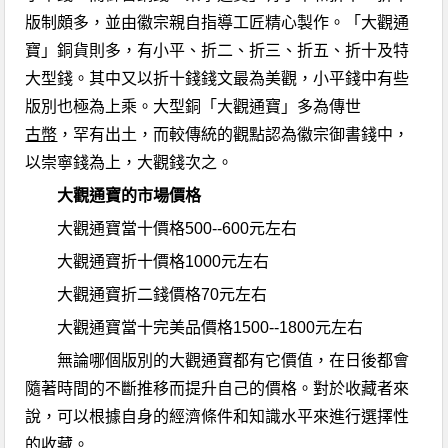
版制頗多，並由徽宗親自指導工匠精心製作。「大觀通
寶」銅貨則多，有小平、折二、折三、折五、折十及特
大型錢。其中又以折十錢錢文最為美觀，小平錢中有些
版別也極為上乘。大型銅「大觀通寶」多為傳世
古幣
，罕有出土，而較傳統的觀點認為徽宗御書錢中，
以崇寧錢為上，大觀錢次之。
大觀通寶的市場價格
大觀通寶當十價格500--600元左右
大觀通寶折十價格1000元左右
大觀通寶折二錢價格70元左右
大觀通寶當十完美品價格1500--1800元左右
無論哪個版別的大觀通寶都有它價值，在日後都會
隨著時間的不斷推移而提升自己的價格。對於收藏者來
說，可以根據自身的經濟條件和知識水平來進行選擇性
的收藏。