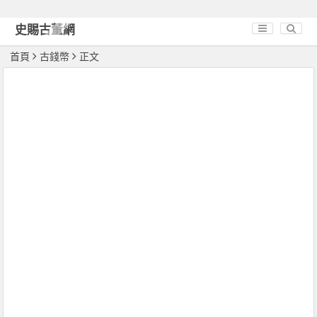
史賜古董網
首頁
古錢幣
正文