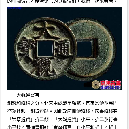
的相關背景才能清楚它的真實價值，我們一起來看看。
大觀通寶有
銅錢
和鐵錢之分。北宋由於戰爭頻繁，官家濫鑄及民間
盜鑄蜂起，銅貨短缺。因此政府開鑄鐵錢。御書鐵錢有
「崇寧通寶」折二錢，「大觀通寶」小平、折二及行書
小平錢。而御書銅錢「崇寧通寶」有小平和折十。折十