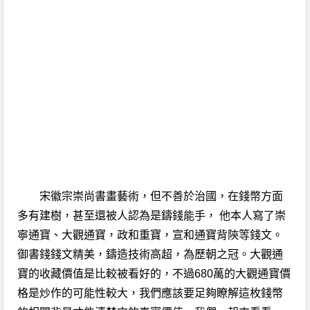
宋徽宗崇尚書畫藝術，但不善於治國，在錢幣方面
多有建樹，甚至還被人認為是鑄錢能手， 他本人寫了崇
寧通寶、大觀通寶，政和重寶，宣和通寶背陝等錢文。
御書錢錢文精美，鑄造技術高超，為歷朝之冠。大觀通
寶的收藏價值是比較被看好的，不過680萬的大觀通寶價
格是炒作的可能性較大，我們應該要足夠瞭解這枚錢幣