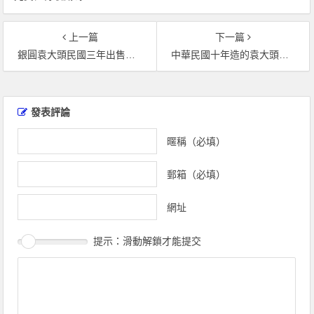
上一篇
下一篇
銀圓袁大頭民國三年出售價 銀圓袁大頭民國三年值多少錢
中華民國十年造的袁大頭值多少錢 中華民國十年造一元袁大頭
文
章
發表評論
導
覽
暱稱（必填）
郵箱（必填）
網址
提示：滑動解鎖才能提交