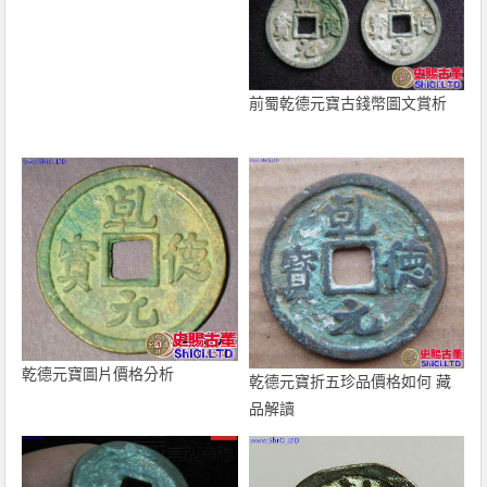
前蜀乾德元寶古錢幣圖文賞析
乾德元寶圖片價格分析
乾德元寶折五珍品價格如何 藏
品解讀