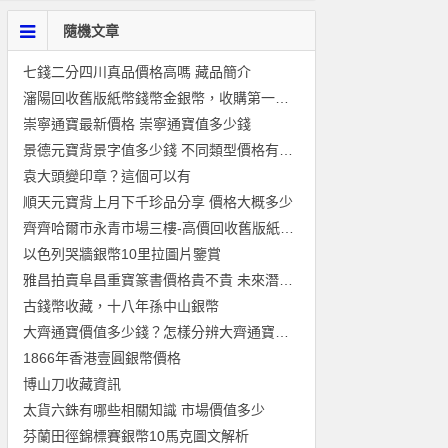
隨機文章
七錢二分四川真品價格高嗎 藏品簡介
瀋陽回收舊版紙幣錢幣金銀幣，收購第一二三四套人民幣連體鈔紀念
崇寧通寶最新價格 崇寧通寶值多少錢
景德元寶背景字值多少錢 不同類型價格有差別嗎
袁大頭變印章？這個可以有
順天元寶背上月下千珍品分享 價格大概多少
齊齊哈爾市永青市場三樓-高價回收舊版紙幣金銀幣連體鈔紀念鈔郵
以色列哭牆銀幣10里拉圖片鑒賞
雅昌拍賣阜昌重寶篆書價格貴不貴 未來潛力大嗎
古錢幣收藏，十八年孫中山銀幣
大齊通寶價值多少錢？怎樣分辨大齊通寶的真偽？
1866年香港壹圓銀幣價格
博山刀收藏資訊
太貨六銖有哪些相關知識 市場價值多少
芬蘭田徑錦標賽銀幣10馬克圖文解析