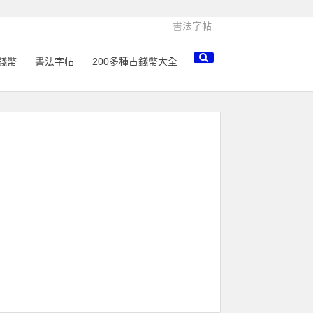
書法字帖
錢幣
書法字帖
200多種古錢幣大全