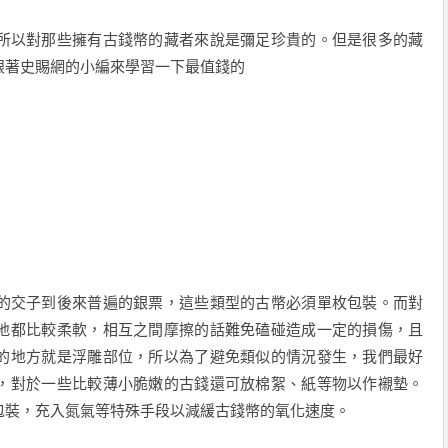
所以對那些擁有古錢幣的藏者來說是彌足珍貴的。但是很多的藏
跟著史賜網的小編來學習一下最值錢的
的交子到後來普遍的銀票，這些類型的古幣必須單枚包裝。而對
地都比較柔軟，相互之間摩擦的話難免磕碰造成一定的損傷，且
的地方就是浮雕部位，所以為了避免類似的情況發生，我們最好
，對於一些比較薄小脆嫩的古錢還可放棉絮、紙等物以作襯墊。
包裝，充入氮氣等特殊手段以減緩古錢幣的氧化速度。