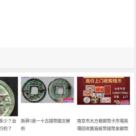
幣
多少？治
新莽泉一十古錢幣圖文解
南京市大方巷郵幣卡市場高
行的？
析
價回收舊版紙幣錢幣金銀幣