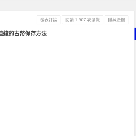
發表評論
閱讀 1,907 次瀏覽
隱藏邊欄
值錢的古幣保存方法