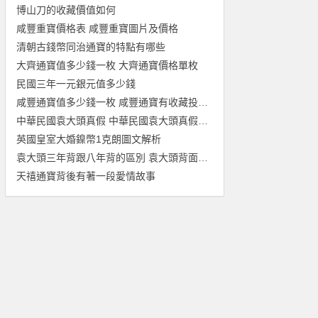
博山刀的收藏價值如何
咸豐重寶價格表 咸豐重寶圖片及價格
清朝古錢幣同治通寶的特點有哪些
大齊通寶值多少錢一枚 大齊通寶價格單枚
民國三年一元銀元值多少錢
咸豐通寶值多少錢一枚 咸豐通寶有收藏投資價值嗎
中華民國袁大頭真假 中華民國袁大頭真假辨別
英國皇室大婚鎳幣1克朗圖文解析
袁大頭三年背跟八年背的區別 袁大頭背面的區別
天禧通寶背後有著一段愛情故事