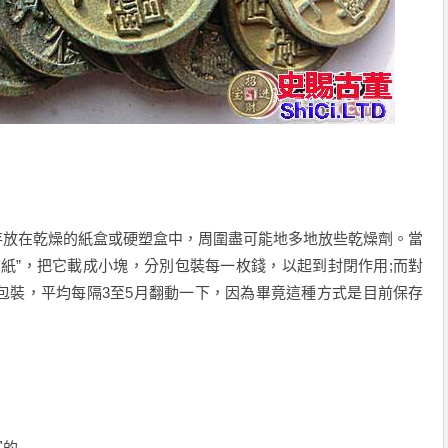
放在乾燥的紙盒或硬塑盒中，周圍盡可能地多地放些乾燥劑。當
紙”，把它載成小塊，分別包裝每一枚錢，以起到封閉作用;而對
包裝，平均每隔3至5月翻動一下，因為畢竟這種方式是目前保存
富的