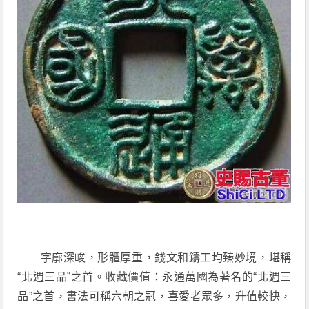
字廓深峻，形體厚重，錢文和鑄工均臻妙境，堪稱
“北週三品”之首。收藏價值：永通萬國為著名的“北週三
品”之首，書法可稱六朝之冠，喜愛者眾多，升值較快，