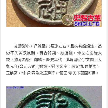
後鑄漸小，逕減至2.5厘米左右，且夾有鉛錫錢，然
仍不失美泉風韻。有合背錢、厭勝錢，傳世之闊緣大
錢，據考為後世翻鑄。歷史年代：北周靜帝宇文闡，大
象元年(公元579年)始鑄。錢面文字：面文“永通萬國”，
玉筋篆，“永通”意為永遠通行，“萬國”示天下萬國可用。