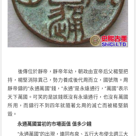
後傳位於靜帝，靜帝年幼，朝政由宣帝后父楊堅把
持，楊堅消除異己，勢力養成後代周而立，國號隋。周
靜帝鑄的“永通萬國”錢，“永通”是永遠通行，“萬國”表示
天下萬國。可笑的是該錢既沒有永遠通行，也沒有萬國
所用，而鑄行不到四年就隨著北周的滅亡而被楊堅銷
毀。
永通萬國當初的市場面值 值多少錢
“永通萬國”的出現，連同布泉、五行大布使北週三大