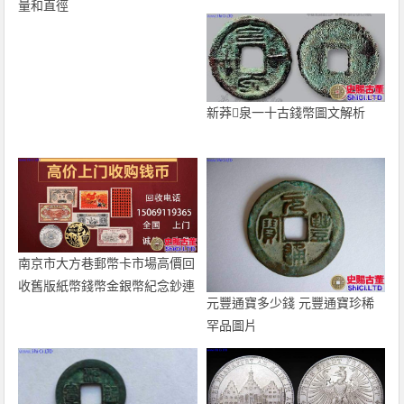
量和直徑
新莽泉一十古錢幣圖文解析
南京市大方巷郵幣卡市場高價回
收舊版紙幣錢幣金銀幣紀念鈔連
元豐通寶多少錢 元豐通寶珍稀
體鈔
罕品圖片