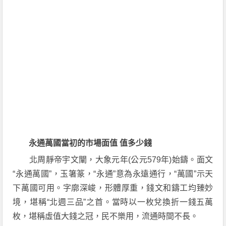
永通萬國當初的市場面值 值多少錢
北周靜帝宇文闡，大象元年(公元579年)始鑄。面文
“永通萬國”，玉箸篆，“永通”意為永遠通行，“萬國”示天
下萬國可用。字廓深峻，形體厚重，錢文和鑄工均臻妙
境，堪稱“北週三品”之首。當時以一枚兌換折一錢五萬
枚，堪稱虛值大錢之冠，民不樂用，流通時間不長。