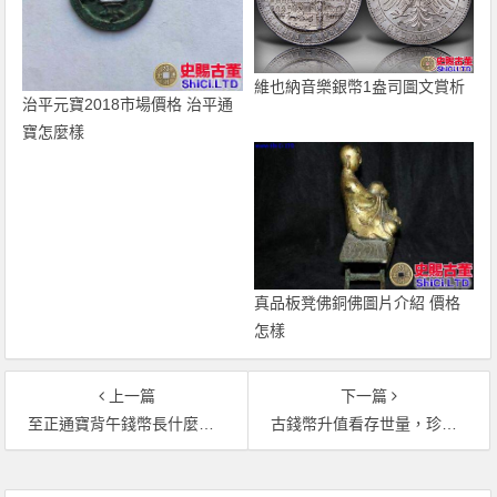
維也納音樂銀幣1盎司圖文賞析
治平元寶2018市場價格 治平通
寶怎麼樣
真品板凳佛銅佛圖片介紹 價格
怎樣
上一篇
下一篇
至正通寶背午錢幣長什麼樣 收藏價值值多少
古錢幣升值看存世量，珍稀藏品成熱門
文