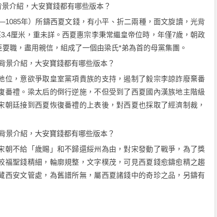
背景介紹，大安寶錢都有哪些版本？
5—1085年）所鑄西夏文錢，有小平、折二兩種，面文旋讀，光背
二徑3.4厘米，重未詳。西夏惠宗李秉常繼皇帝位時，年僅7歲，朝政
臣要職，盡用親信，組成了一個由梁氏*弟為首的母黨集團。
地位，意欲爭取皇室黨項貴族的支持，遏制了毅宗李諒詐廢棄番
復番禮。梁太后的倒行逆施，不但受到了西夏國內漢族地主階級
宋朝廷接到西夏恢復番禮的上表後，對西夏也採取了經濟制裁，
宋朝不給「歲賜」和不歸還綏州為由，對宋發動了戰爭，為了獎
較福聖錢精細，輪廓規整，文字樸茂，可見西夏錢愈鑄愈精之趨
藏西安文管處，為舊譜所無，屬西夏諸錢中的奇珍之品，另鑄有