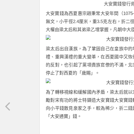
大安寶錢發行
大安寶錢為西夏惠宗趙秉常大安年間（107
無文，小平徑2.4厘米，重3.5克左右，折
大權由梁太后和其弟梁乙埋掌握，凡朝中大
梁太后出自漢族，為了鞏固自己在皇族中的
禮、重興漢禮的重大變革，在西夏國中又恢
的反對，也引起了黨項貴族官僚的不滿，北
停止了對西夏的「歲賜」。
為了轉移視線和緩解國內矛盾，梁太后就以
勵對宋有功的將士特鑄造大安寶錢大安寶錢
向小平錢散見泉家之手，較為稀少，折二錢
「大安通寶」錢。