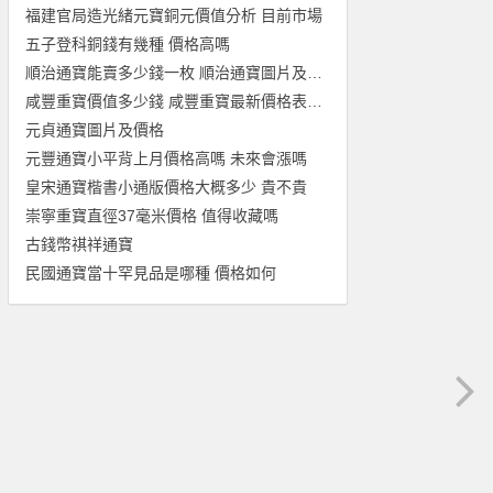
福建官局造光緒元寶銅元價值分析 目前市場
五子登科銅錢有幾種 價格高嗎
順治通寶能賣多少錢一枚 順治通寶圖片及價格一覽
咸豐重寶價值多少錢 咸豐重寶最新價格表一覽
元貞通寶圖片及價格
元豐通寶小平背上月價格高嗎 未來會漲嗎
皇宋通寶楷書小通版價格大概多少 貴不貴
崇寧重寶直徑37毫米價格 值得收藏嗎
古錢幣祺祥通寶
民國通寶當十罕見品是哪種 價格如何