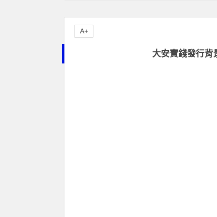
A+
大安寶錢發行背