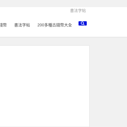
書法字帖
錢幣
書法字帖
200多種古錢幣大全