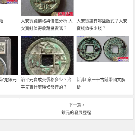
紹
大安寶錢價格與價值分析 大
大安寶錢有哪些版式？大安
安寶錢值得收藏投資嗎？
寶錢值多少錢？
種常見銀元
治平元寶成交價格多少？治
新莽泉一十古錢幣圖文解
平元寶什麼時候發行的？
析
下一篇
銀元的發展歷程