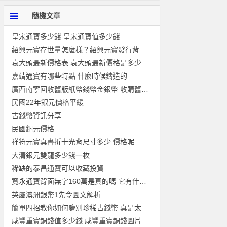
隨機文章
皇宋通寶多少錢 皇宋通寶值多少錢
紹興元寶存世量怎麼樣？紹興元寶發行背景介紹
袁大頭最新價格表 袁大頭最新價格是多少
嘉靖通寶有哪些特點 什麼時候鑄造的
廣西南寧回收舊版紙幣錢幣金銀幣 收購舊版紙幣第一二三四套人民
民國22年銀元價格平緩
古錢幣資訊分享
民國銅元價格
祥符元寶真書折十光背尺寸多少 價格呢
大清銀元雙龍多少錢一枚
稀缺的泰昌通寶可以收藏投資
寬永通寶背面無字160萬是真的嗎 它有什麼特殊歷史意義
英屬澳洲銀幣1先令圖文解析
簡單四招教你如何鑒別珍稀古錢幣 真是太實用了！
咸豐重寶銅錢值多少錢 咸豐重寶銅錢圖片介紹