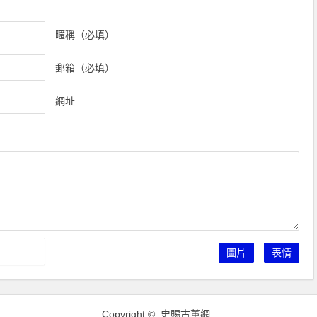
暱稱（必填）
郵箱（必填）
網址
圖片
表情
Copyright ©
史賜古董網
.