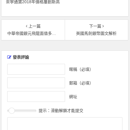
崇寧通寶2018年價格屢創新高
上一篇
下一篇
中華帝國銀元飛龍面值多少錢 銀元市場價格
英國馬劍銀幣圖文解析
文
章
發表評論
導
覽
暱稱（必填）
郵箱（必填）
網址
提示：滑動解鎖才能提交