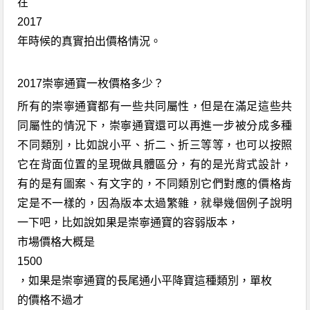
在
2017
年時候的真實拍出價格情況。
2017
崇寧通寶一枚價格多少？
所有的崇寧通寶都有一些共同屬性，但是在滿足這些共
同屬性的情況下，
崇寧
通寶還可以再進一步被分成多種
不同類別，比如說小平
、
折二
、折
三等等
，
也可以按照
它在背面位置的呈現做具體區分，有的是光背式設計，
有的是有圖案
、
有文字的
，
不同類別它
們
對應的價格肯
定是不一樣的，因為版本太過繁雜，就舉幾個例子說明
一下吧，比如說如果是崇寧通寶的容
弱
版本
，
市場價格大概是
1500
，如果是
崇寧
通寶的
長尾
通小平降
寶
這種類別，
單枚
的價格不過才