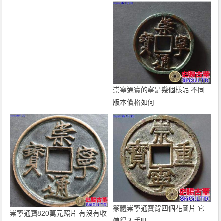
崇寧通寶的寧是幾個樣呢 不同
版本價格如何
篆體崇寧通寶背四個花圖片 它
崇寧通寶820萬元照片 有沒有收
值得入手嗎