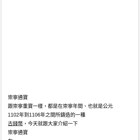
崇寧通寶
跟崇寧重寶一樣，都是在崇寧年間、也就是公元
1102
年到
1106
年之間所鑄造的一種
古錢幣
，今天就跟大家介紹一下
崇寧通寶