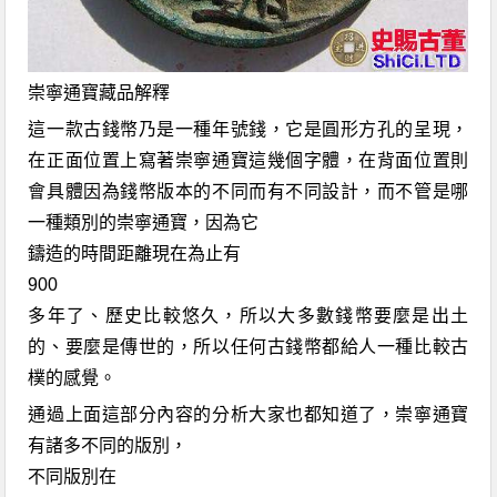
崇寧通寶
藏品
解釋
這一款古錢幣乃是一種年號
錢，
它是圓形方孔的呈現，
在正面位置上寫著崇寧通寶這幾個字體，在背面位置則
會具體因為錢幣版本的不同而有不同設計，而不管是哪
一種類別的崇寧通寶
，
因為
它
鑄造的時間距離現在為止有
900
多年了
、
歷史比較悠久，所以大多數錢幣要麼是出土
的
、
要麼是傳世的，所以任何古錢幣都給人一種比較古
樸的感覺。
通過上面這部分內容的
分析大家
也都知道了，崇寧通寶
有諸多不同的版別
，
不同版別在