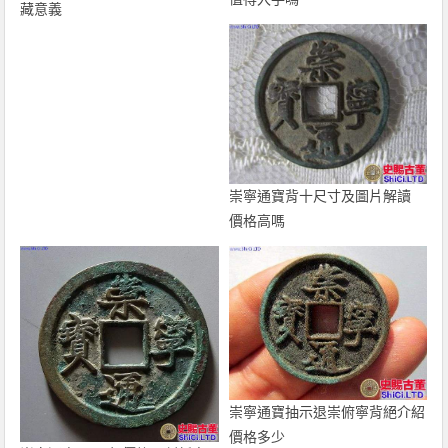
藏意義
崇寧通寶背十尺寸及圖片解讀
價格高嗎
崇寧通寶抽示退崇俯寧背絕介紹
價格多少