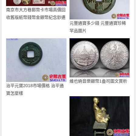
南京市大方巷郵幣卡市場高價回
收舊版紙幣錢幣金銀幣紀念鈔連
元豐通寶多少錢 元豐通寶珍稀
體鈔
罕品圖片
維也納音樂銀幣1盎司圖文賞析
治平元寶2018市場價格 治平通
寶怎麼樣