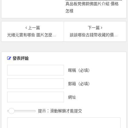
真品板凳佛銅佛圖片介紹 價格
怎樣
上一篇
下一篇
光緒元寶有哪些 圖片怎麼樣的
談談哪些古錢幣收藏的價值高呢
文
章
發表評論
導
覽
暱稱（必填）
郵箱（必填）
網址
提示：滑動解鎖才能提交