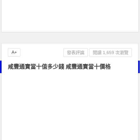
A+
發表評論
閱讀 1,659 次瀏覽
咸豐通寶當十值多少錢 咸豐通寶當十價格