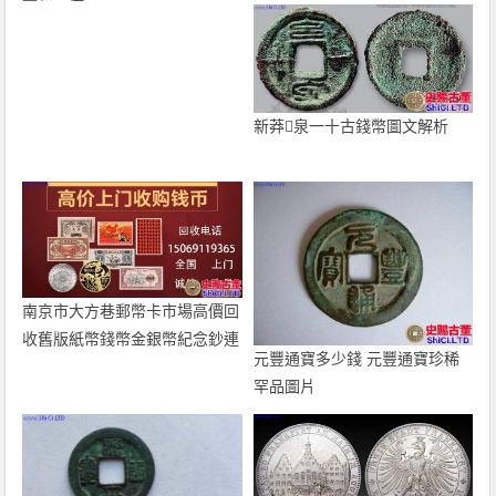
新莽泉一十古錢幣圖文解析
南京市大方巷郵幣卡市場高價回
收舊版紙幣錢幣金銀幣紀念鈔連
元豐通寶多少錢 元豐通寶珍稀
體鈔
罕品圖片