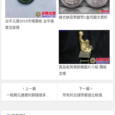
維也納音樂銀幣1盎司圖文賞析
治平元寶2018市場價格 治平通
寶怎麼樣
真品板凳佛銅佛圖片介紹 價格
怎樣
上一篇
下一篇
一枚開元通寶的銅錢值多少錢 開元通寶圖片介紹
所有的古錢幣都是比較值錢的嗎
文
章