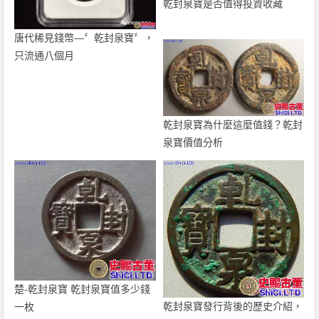
乾封泉寶是否值得投資收藏
唐代稀見錢幣—〞乾封泉寶〞，
只流通八個月
乾封泉寶為什麼這麼值錢？乾封
泉寶價值分析
楚-乾封泉寶 乾封泉寶值多少錢
乾封泉寶發行背後的歷史介紹，
一枚