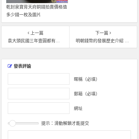
乾封泉寶背天府銅錢拍賣價格值
多少錢一枚及圖片
上一篇
下一篇
袁大頭民國三年壹圓都有哪些版本 袁大頭民國三年壹圓民字帶一點值多少錢
明朝錢幣的發展歷史介紹 明朝錢幣都有哪些值得收藏？
文
章
發表評論
導
覽
暱稱（必填）
郵箱（必填）
網址
提示：滑動解鎖才能提交