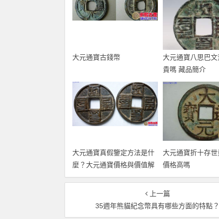
大元通寶古錢幣
大元通寶八思巴文
貴嗎 藏品簡介
大元通寶真假鑒定方法是什
大元通寶折十存世
麼？大元通寶價格與價值解
價格高嗎
析
上一篇
35週年熊貓紀念幣具有哪些方面的特點