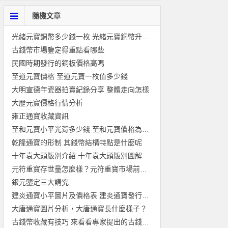
隨機文章
光緒元寶銅幣多少錢一枚 光緒元寶銅幣升值空間有多大
古錢幣市場鑒定得重點看哪些
民國時期發行的銅板價格高嗎
至道元寶價格 至道元寶一枚值多少錢
大明宣德年瓷器拍賣紀錄分享 整體走向怎樣
大歷元寶價格行情分析
雍正通寶收藏資訊
至和元寶小平光背多少錢 至和元寶價格為什麼那麼高
乾隆通寶的形制 其錢幣結構特點是什麼呢
十年袁大頭版別介紹 十年袁大頭版別圖解
元符重寶存世量怎麼樣？元符重寶市場前景怎麼樣？
銀元鑒定三大講究
建炎通寶小平圖片及價格表 建炎通寶發行背景如何
大唐通寶圖片分析，大唐通寶長什麼樣子？
古錢幣收藏有技巧 來看看專家提出的古錢幣收藏建議！