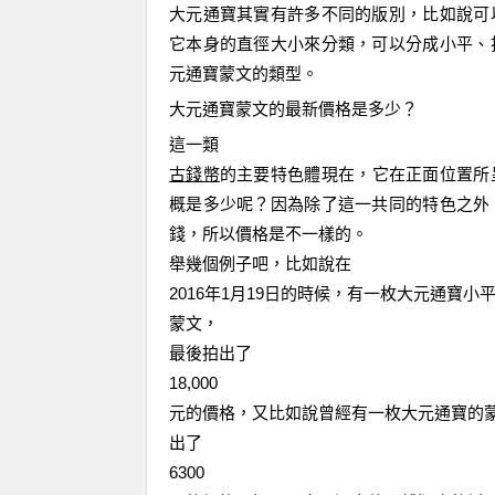
大元
通寶其實有許多不同的版別，比如說可
它本身的直徑大小來分類，可以分成小
平、
元通寶蒙文的類型。
大元通寶蒙文
的
最新價格是多少？
這一類
古錢幣
的主要特色體現在
，
它在正面位置所
概是多少呢
？
因為除了這一共同的特色之外
錢
，所以價格是不一樣的
。
舉幾個例子吧，比如說在
2016
年
1
月
19
日的時候，有一枚大元通寶小
蒙文，
最後拍出了
18,000
元的價格，又比如說曾經有一枚大元通寶的
出了
6300