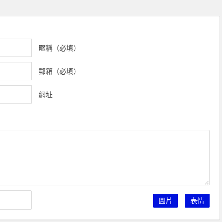
暱稱（必填）
郵箱（必填）
網址
圖片
表情