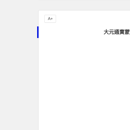
A+
大元通寶蒙