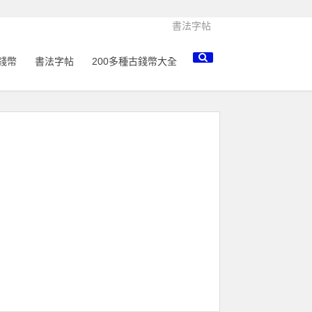
書法字帖
錢幣
書法字帖
200多種古錢幣大全