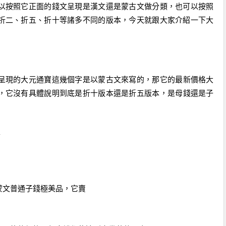
以按照它正面的
錢
文呈現是漢文還是蒙古文
做
分類，也可以按照
折二、折五、
折
十
等諸多不同的版本，今天就跟大家介紹一下大
呈現的
大元
通寶這幾個字是
以
蒙古文
來寫的
，那它的最新價格大
，它沒有具體說明到底是
折十
版本還是
折五
版本，是
母錢
還是
子
平
蒙
文普通
子錢極美
品
，它賣