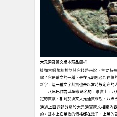
大元通寶蒙文版本
藏品
簡析
這類古錢幣相對於其
它
錢幣來說，主要特
呢？
它
是蒙文的一種，是在元朝忽必烈在位
新字，這一種文字其實也是以當時設定它的
——八思巴作為基礎來命名的，事實上，八
定的貢獻，相對於漢文大元通寶來說，八思
通過上面這部分關於
大元通寶蒙文
相關內
的，基本上它單枚的價格都在幾千、上萬的