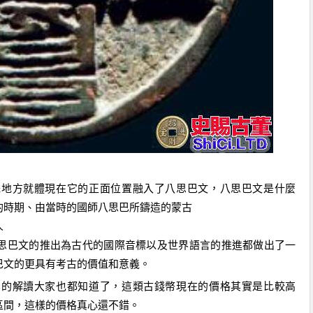
殊地方就體現在它的正面位置融入了
八思巴
文
，八思巴文
是什麼
的時期
、
由當時的國師八思巴所鑄造的蒙古
人
思巴文的推出為古代的國際音標以及世界語言的推進都做出了一
巴文的更具有考古的價值和意義。
容的解讀大家也都知道了，這類古錢幣現在的價格其實是比較高
區間，這樣的價格真心還不錯。