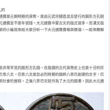
孔的
通寶是元朝時期的貨幣，是由元武宗鑄造並且發行的圓形方孔銅
元通寶並不是年號錢，大元通寶中蒙古文的版式居多，而漢文版
網的小編就來給大家分析一下大元通寶價格與價值，一起來瞭解
是非常罕見的圓形方孔錢，在我國的古代貨幣史上也是十分的珍
巴思八文，巴思八文是忽必烈時期的國師八思巴創建的文字，巴
明社會的進程。之後八思巴文就作為了大元的國書，因此大元通