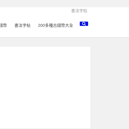
書法字帖
錢幣
書法字帖
200多種古錢幣大全