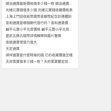
順治通寶最新價格值多少錢一枚 順治通寶價格表2020
光緒元寶錢值多少錢 光緒元寶錢收藏價格表
上海上門回收紙幣錢幣金銀幣紀念鈔連體鈔
宣和通寶是哪個朝代發行的？宣和通寶價值高不高？
鹹平元寶小平光背價格 鹹平元寶小平光背圖片
建武五銖古錢幣詳情解釋與圖片鑒賞
宣統通寶增值力度大
天定通寶
祺祥通寶是什麼時候的錢 它的收藏價值怎樣
天府策寶值多少錢一枚？天府策寶鑒定技巧介紹