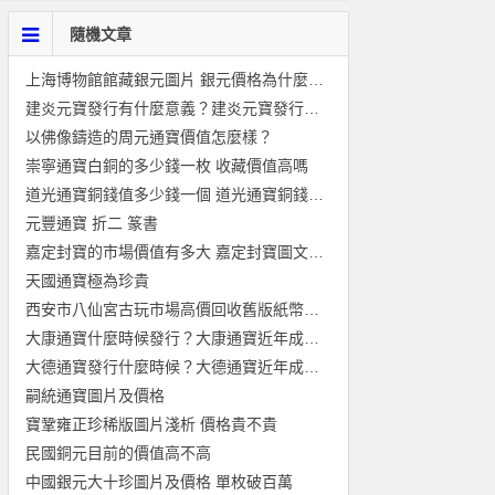
隨機文章
上海博物館館藏銀元圖片 銀元價格為什麼可以賣那麼高
建炎元寶發行有什麼意義？建炎元寶發行背景介紹
以佛像鑄造的周元通寶價值怎麼樣？
崇寧通寶白銅的多少錢一枚 收藏價值高嗎
道光通寶銅錢值多少錢一個 道光通寶銅錢最新價格表
元豐通寶 折二 篆書
嘉定封寶的市場價值有多大 嘉定封寶圖文鑒賞與價值分析
天國通寶極為珍貴
西安市八仙宮古玩市場高價回收舊版紙幣錢幣金銀幣紀念鈔連體鈔
大康通寶什麼時候發行？大康通寶近年成交價格介紹
大德通寶發行什麼時候？大德通寶近年成交價格介紹
嗣統通寶圖片及價格
寶鞏雍正珍稀版圖片淺析 價格貴不貴
民國銅元目前的價值高不高
中國銀元大十珍圖片及價格 單枚破百萬