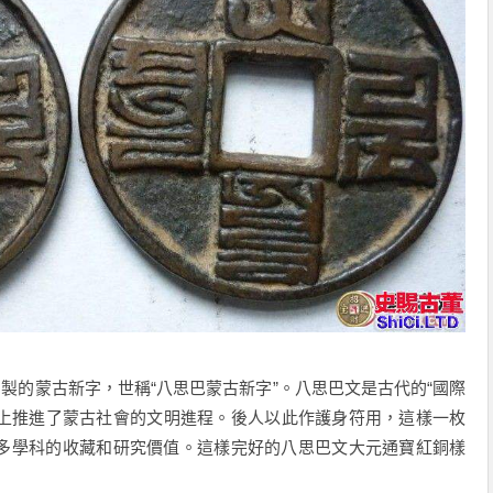
創製的蒙古新字，世稱“八思巴蒙古新字”。八思巴文是古代的“國際
度上推進了蒙古社會的文明進程。後人以此作護身符用，這樣一枚
多學科的收藏和研究價值。這樣完好的八思巴文大元通寶紅銅樣