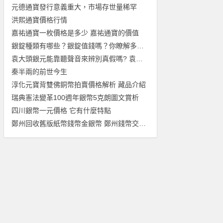
元德通寶發行意義重大，市場存世量稀罕
洪熙通寶價格行情
嘉祐通寶一枚價格是多少 嘉祐通寶的價值
銀錠種類有哪些？銀錠值錢嗎？你瞭解多少？
袁大頭銀元能靠聽聲音來辨別真假嗎? 袁大頭銀元鑒別方法
秦半兩的前世今生
淳化元寶背雙佛銅幣拍賣價格解析 藏品介紹
瑞典憲法變革100週年銀幣5克朗圖文賞析
四川銀幣一元價格 它有什麼特點
鄭州回收舊版紙幣錢幣金銀幣 鄭州錢幣交易市場收購舊版紙幣紀念