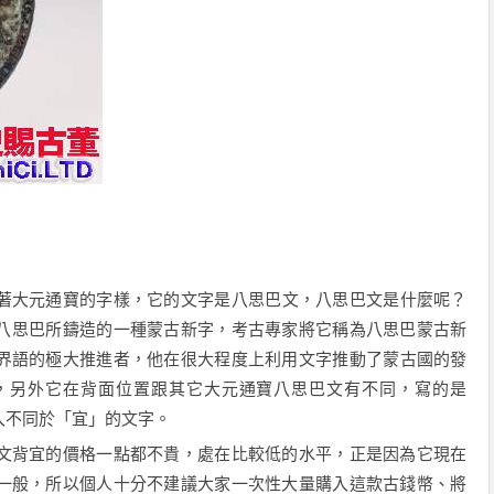
著大元通寶的字樣
，它的文字是
八思巴
文，八思巴文是什麼呢？
八思巴所鑄造的一種蒙古新字，考古專家將它稱為
八思巴蒙古
新
界語的
極大
推進者，
他
在很大程度上利用文字推
動
了蒙古國的發
，另外它在背面位置跟其它
大元通寶八思巴文
有不同，寫的是
入
不同於
「宜」的
文字。
文背宜
的價格一點都不貴，處
在
比較低的水平，正是因為它現在
一般，所以個人十分不建議大家一次性大量購入這款古錢幣、
將