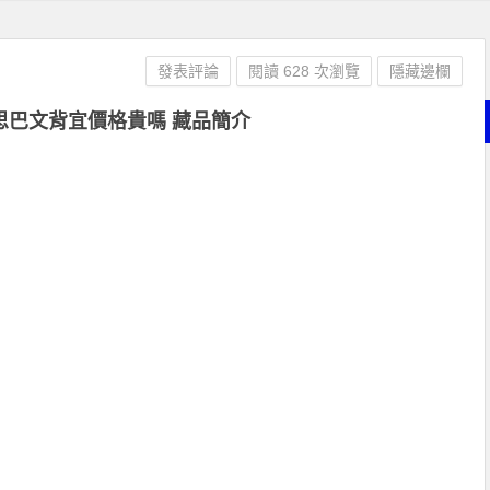
發表評論
閱讀 628 次瀏覽
隱藏邊欄
思巴文背宜價格貴嗎 藏品簡介