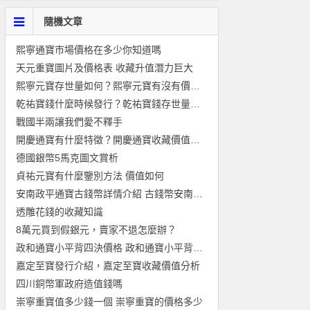
隨機文章
熙寧通寶市場價格在多少你知道嗎
天元重寶圖片及價格表 收藏升值潛力巨大
熙寧元寶存世量如何？熙寧元寶有沒有價值？
乾祐寶錢什麼時候發行？乾祐寶錢存世量如何？
戰國半兩讓我們愛不釋手
開慶通寶有什麼特徵？開慶通寶收藏價值分析
德國銀幣5馬克圖文賞析
貞祐元寶有什麼鑒別方法 價值如何
安南政平通寶古錢幣詳情介紹 古錢幣安南政平通寶圖片鑒賞
透雕花錢的收藏知識
8萬元買到假銀元，賣家不退怎麼辦？
政和通寶小平背四決價格 政和通寶小平背的鑒別方法
嘉定至寶發行介紹，嘉定至寶收藏價值分析
四川銅幣軍政府造值錢嗎
崇寧重寶值多少錢一個 崇寧重寶的價格多少