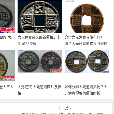
圖片 大元
大元通寶蒙文最新價格是多
分辨大元通寶真偽有何方
少 藏品淺析
法？大元通寶價格與收藏價
值分析
量大不大
大元通寶 大元通寶圖片及價
如何分辨大元通寶真偽？大
格
元通寶價格與價值解析
下一篇