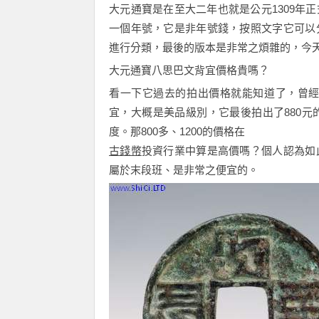
大元通寶是在
至
大二年也就是公元
1309
年正
一個年號，
它
是非年號錢，按照文字
它
可以
進行分類，最後的
版本是非常之煩雜的，今
大元通寶八思巴文背宜價格貴嗎？
看一下
它
過去
的
拍出價格就能知道了，曾
宜
，
大概是
美品
級別
，它
最後
拍出了
880
元
度
。那
800
多
、
1200
的價格在
古錢幣
投資行業中算是高價嗎？個人認為
如
屬於末
段
班
、
是非常之便宜的。