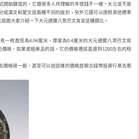
式開始鑄造的，
它
跟很多人所理解的
年
號錢不一樣，大元並不是
分成漢文和蒙文
這
兩種不同的版別
，
另外它還可以按照其他標準
天就跟大家介紹一下大元通寶八思巴文背宜這種類比。
經有一枚直徑為
4.04
厘米
、
厚度為
0.4
厘米的大元通寶八思巴文背
的價格，如果是
極美
品的話，它的價格應該能達到
1200
左右的
程
此
價格很一般，甚至可以說這樣的價格放眼古錢幣投資行業
去看