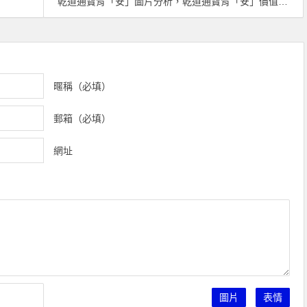
乾道通寶背「安」圖片分析，乾道通寶背「安」價值怎麼樣？
暱稱（必填）
郵箱（必填）
網址
圖片
表情