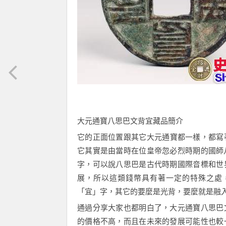
大元通寶八思巴文背宜
藏品
簡介
它
的
正面位置跟其
它
大元通寶都一樣，
都
寫
它其實是由當時在位皇帝忽必烈時期的國師
字，可以說
八思巴
是古代時期國際音標和世
展，所以
這類錢幣
具有著一定的特殊之處
「
宜
」字
，其它的要麼是光背，要麼就是融
通過分享大家也都明白了，
大元通寶八思巴
的價格不高，而且
在
未來的發展可能性也較