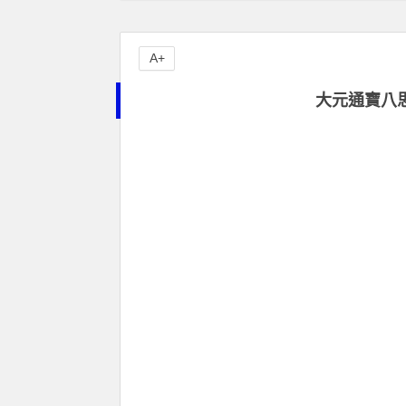
A+
大元通寶八