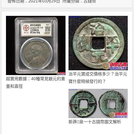
發佈日期：2021年03月29日 所屬分類：
古錢幣
治平元寶成交價格多少？治平元
超實用數據：40種常見銀元的重
寶什麼時候發行的？
量和直徑
新莽泉一十古錢幣圖文解析