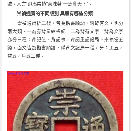
滅。人言“跑馬崇禎”意味著“一馬亂天下”。
崇禎通寶的不同版別 具體有哪些分類
崇禎通寶折二錢，皆為楷書順讀，錢背有文，也分
兩大類，一為有背星紋標記，二為背有文字，背為文字
亦分三種：背記值，背記事，背記重記錢局。崇禎當五
錢，面文皆為楷書順讀，僅背文記局一種，分：工五，
監五，戶五三種。