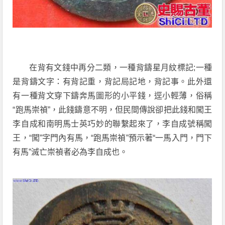
在背有文錢中再分二類，一種背鑄星月紋標記;一種
是背鑄文字：有背記重，背記局記地，背記事。此外還
有一種背文穿下鑄奔馬圖形的小平錢，逕小輕薄，俗稱
“跑馬崇禎”，此錢鑄意不明，但民間傳說卻把此錢和闖王
李自成和南明馬士英巧妙的聯繫起來了，李自成號稱闖
王，“闖”字門內有馬，“跑馬崇禎”預示著“一馬入門，門下
有馬”滅亡崇禎者必為李自成也。