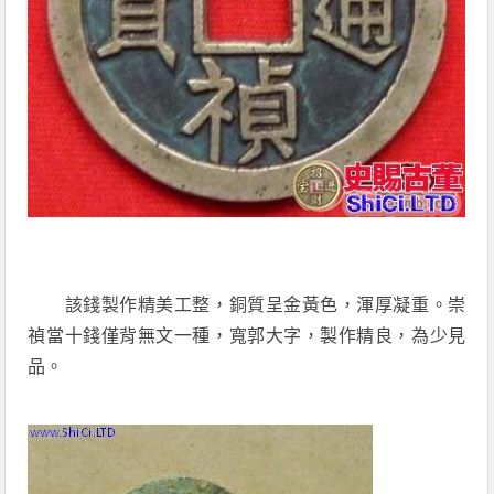
該錢製作精美工整，銅質呈金黃色，渾厚凝重。崇
禎當十錢僅背無文一種，寬郭大字，製作精良，為少見
品。