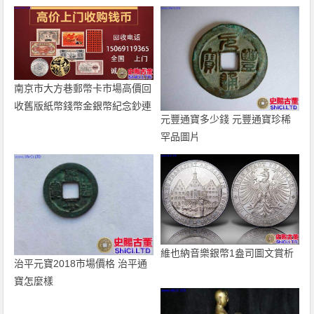
南京市大方巷郵幣卡市場高價回
收舊版紙幣錢幣金銀幣紀念鈔連
元豐通寶多少錢 元豐通寶珍稀
體鈔
罕品圖片
維也納音樂銀幣1盎司圖文賞析
治平元寶2018市場價格 治平通
寶怎麼樣