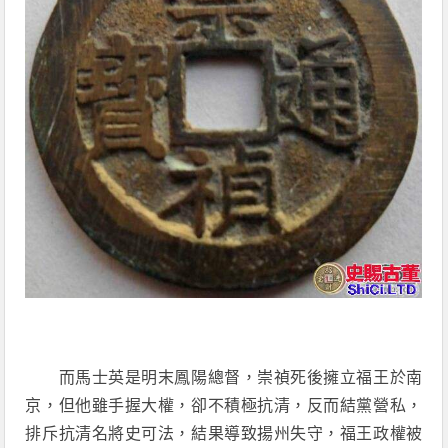
而馬士英是明末鳳陽總督，崇禎死後擁立福王於南
京，但他雖手握大權，卻不積極抗清，反而結黨營私，
排斥抗清名將史可法，結果導致揚州失守，福王政權被