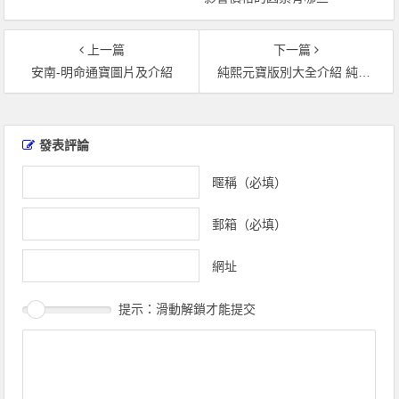
上一篇
下一篇
安南-明命通寶圖片及介紹
純熙元寶版別大全介紹 純熙元寶市場價值有多高？
文
章
發表評論
導
覽
暱稱（必填）
郵箱（必填）
網址
提示：滑動解鎖才能提交