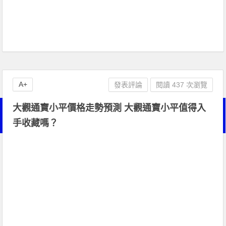
A+
發表評論
閱讀 437 次瀏覽
大觀通寶小平價格走勢預測 大觀通寶小平值得入
手收藏嗎？