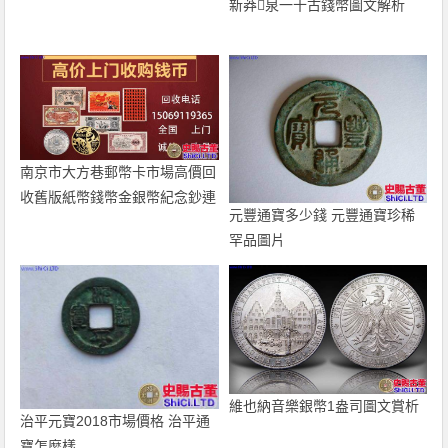
新莽泉一十古錢幣圖文解析
南京市大方巷郵幣卡市場高價回
收舊版紙幣錢幣金銀幣紀念鈔連
元豐通寶多少錢 元豐通寶珍稀
體鈔
罕品圖片
維也納音樂銀幣1盎司圖文賞析
治平元寶2018市場價格 治平通
寶怎麼樣