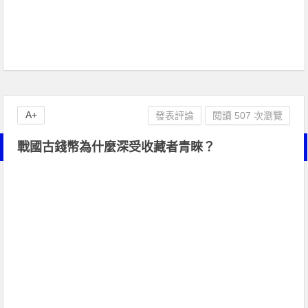
A+
發表評論
閱讀 507 次瀏覽
戰國古錢幣為什麼深受收藏者青睞？