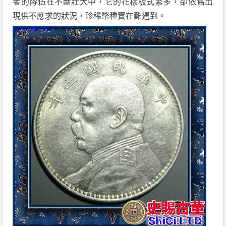
者的隊伍在不斷壯大中，它的花樣板式繁多，卻依舊出
現供不應求的狀況，珍稀幣種實在難遇到。