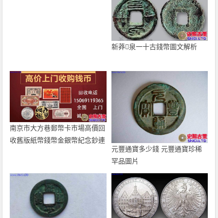
新莽泉一十古錢幣圖文解析
南京市大方巷郵幣卡市場高價回
收舊版紙幣錢幣金銀幣紀念鈔連
元豐通寶多少錢 元豐通寶珍稀
體鈔
罕品圖片