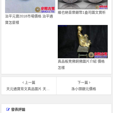
維也納音樂銀幣1盎司圖文賞析
治平元寶2018市場價格 治平通
寶怎麼樣
真品板凳佛銅佛圖片介紹 價格
怎樣
上一篇
下一篇
天元通寶背文真品圖片 天元通寶的價格
孫小頭銀元價格
文
章
發表評論
導