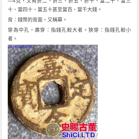
—4克，又有折二、折三、折五、折十、當二十、當三
十、當四十、當五十甚至當百、當千大錢。
背：錢幣的背面，又稱幕。
穿為中孔，廣穿：指錢孔較大者。狹穿：指錢孔較小
者。