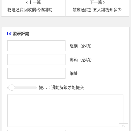
上一篇
下一篇
乾隆通寶回收價格值錢嗎 乾隆通寶圖片價格表一覽
鹹雍通寶折五大錢樹知多少
文
章
發表評論
導
覽
暱稱（必填）
郵箱（必填）
網址
提示：滑動解鎖才能提交