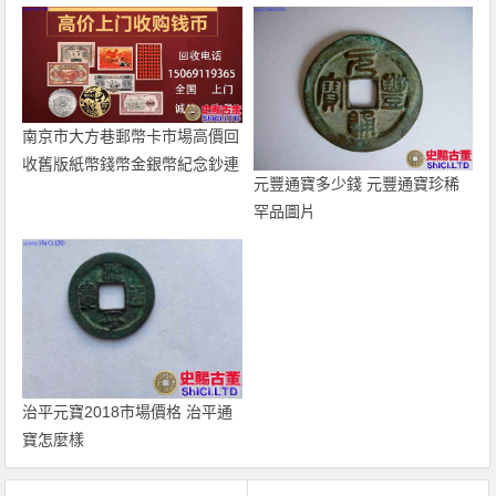
南京市大方巷郵幣卡市場高價回
收舊版紙幣錢幣金銀幣紀念鈔連
元豐通寶多少錢 元豐通寶珍稀
體鈔
罕品圖片
治平元寶2018市場價格 治平通
寶怎麼樣