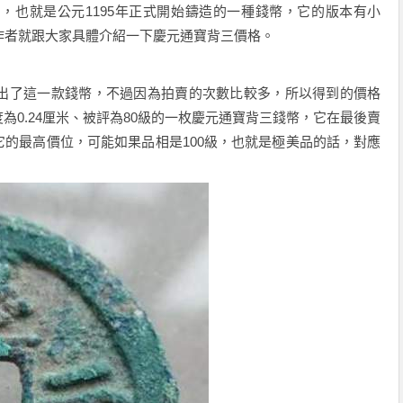
間，也就是公元
1195
年正式開始鑄造的一種錢幣，它的版本有小
作者就跟大家具體介紹一下
慶元通寶背三
價格。
出了這一款錢幣，不過因為拍賣的次數比較多，所以得到的價格
度為
0.24
厘米、被評為
80
級的
一枚
慶元通寶背三
錢幣，它在最後賣
它的最高價位，可能如果品相是
100
級，也就是
極
美品的
話，
對應