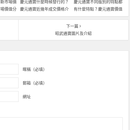
最新市場價
慶元通寶什麼時候發行的？
慶元通寶不同版別的特點都
市場價值分
慶元通寶近幾年成交價格介
有什麼特點？慶元通寶價值
紹
分析
下一篇
昭武通寶圖片及介紹
暱稱（必填）
郵箱（必填）
網址