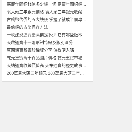
嘉慶年間銅錢值多少錢一個 嘉慶年間銅錢最新價格表一覽
袁大頭三年銀元價格 袁大頭三年銀元收藏行情
古錢幣估價的五大訣竅 掌握了就成半個專家了！
最值錢的古幣保存方法
一枚建炎通寶最高價是多少 它有哪些版本
天啟通寶十一兩形制特點及版別區分
唐國通寶篆書珍稀版分享 值得購入嗎
乾元重寶背十真品圖片價格 乾元重寶市場價值詳細分析
天祐通寶收藏價值高 天祐通寶的歷史故事有哪些呢？
280萬袁大頭三年銀元 280萬袁大頭三年銀元圖民國三年