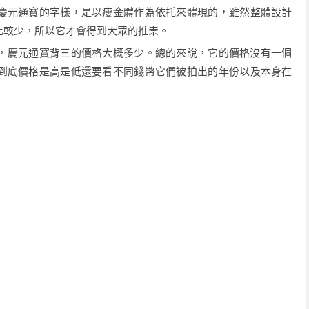
慶元通寶的字樣，是以
瘦金
體作為依托來體現的，
雖然
整體設計
比較少，所以它才
會
得到大眾的推崇。
，
慶元通寶背三
的價格大概多少。總的來說，它的價格沒有一個
到底價格是高是低
還
要看不同錢幣
它們被
拍出的年份以及
本身在