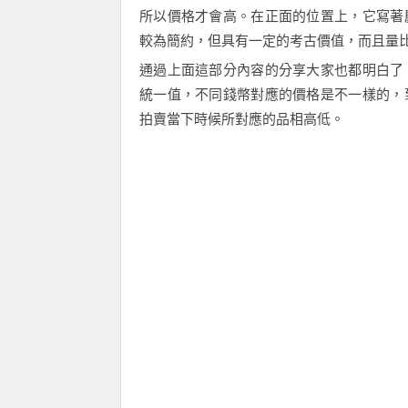
所以價格才會高。
在
正面的位置上，它寫著
較為簡約，但具有一定的考古價值，而且量
通過上面這部分內容的分享大家也都明白了
統一值，
不
同錢幣對應的價格是不一樣的，
拍賣當下
時候
所
對應的品相
高低
。