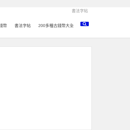
書法字帖
錢幣
書法字帖
200多種古錢幣大全