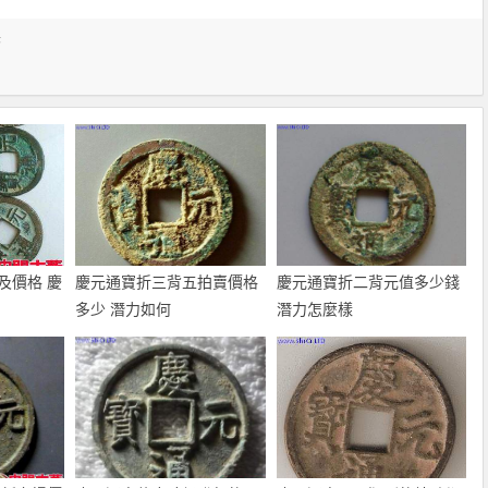
幣
及價格 慶
慶元通寶折三背五拍賣價格
慶元通寶折二背元值多少錢
多少 潛力如何
潛力怎麼樣