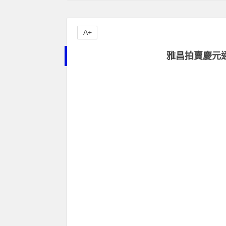
A+
雅昌拍賣慶元