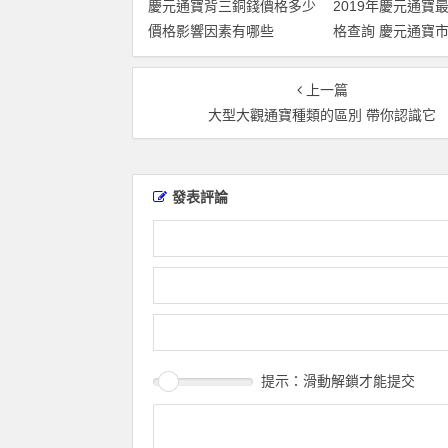
慶元通寶背三銅錢價格多少
2019年慶元通寶
價格影響因素有哪些
格查詢 慶元通寶
析
上一篇
大型大觀通寶種類的區別 帶你認識它
發表評論
提示：滑動解鎖才能提交