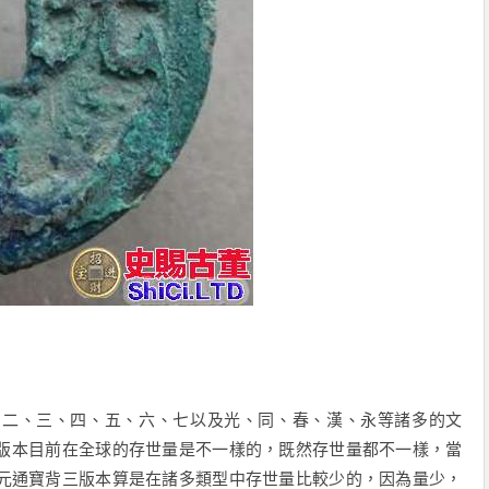
、二、三、四、五、六、七
以及光、同、
春、
漢、
永
等諸多的文
版本目前
在
全球
的
存世量是不一樣的，既然存世量都不一樣，當
元通寶背三
版本算是在諸多類型中存世量比較少的，因為量少，