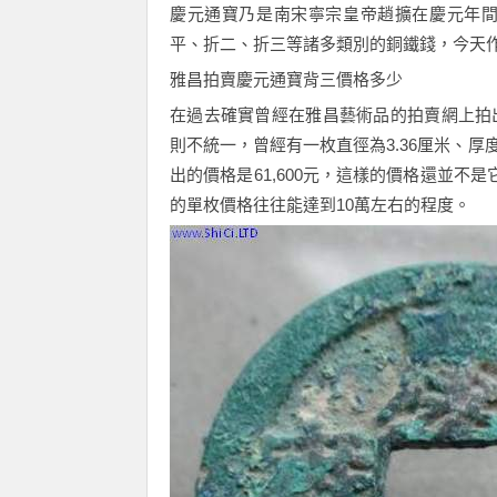
慶元通寶
乃是南宋
寧
宗皇帝趙
擴
在慶元年
平、折二、折三等諸多類別的銅鐵錢，今天
雅昌拍賣
慶元通寶背三
價格多少
在過去確實曾經在雅昌藝術品的拍賣網上拍
則不統一，曾經有一枚直徑為
3.36
厘米、厚
出的價格是
61,600
元，這樣的價格還並不是
的單枚價格往往能達到
10
萬左右的程度。