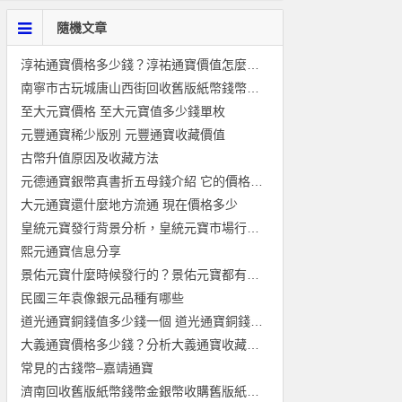
隨機文章
淳祐通寶價格多少錢？淳祐通寶價值怎麼樣？
南寧市古玩城唐山西街回收舊版紙幣錢幣金銀幣紀念鈔連體鈔
至大元寶價格 至大元寶值多少錢單枚
元豐通寶稀少版別 元豐通寶收藏價值
古幣升值原因及收藏方法
元德通寶銀幣真書折五母錢介紹 它的價格貴不貴
大元通寶還什麼地方流通 現在價格多少
皇統元寶發行背景分析，皇統元寶市場行情分析
熙元通寶信息分享
景佑元寶什麼時候發行的？景佑元寶都有哪些版本？
民國三年袁像銀元品種有哪些
道光通寶銅錢值多少錢一個 道光通寶銅錢最新價格一覽表
大義通寶價格多少錢？分析大義通寶收藏價值
常見的古錢幣–嘉靖通寶
濟南回收舊版紙幣錢幣金銀幣收購舊版紙幣第一二三四套人民幣紀念