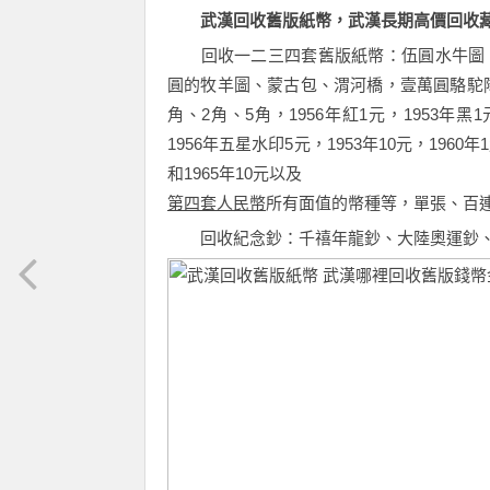
武漢回收舊版紙幣，武漢長期高價回收‍‍‍‍藏品範圍‍：‍‍‍‍‍‍‍‍
回收一二三四套舊版紙幣：伍圓水牛圖，
圓的牧羊圖、蒙古包、渭河橋，壹萬圓駱駝隊
角、2角、5角，1956年紅1元，1953年黑1
1956年五星水印5元，1953年10元，1960年
和1965年10元以及
第四套人民幣
所有面值的幣種等，單張、百
回收紀念鈔：千禧年龍鈔、大陸奧運鈔、建