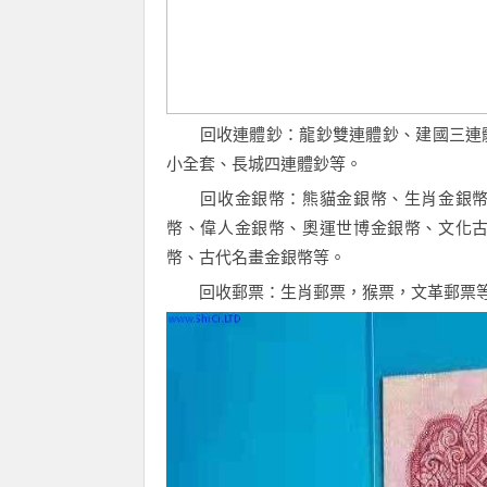
回收連體鈔：龍鈔雙連體鈔、建國三連體
小全套、長城四連體鈔等。
回收金銀幣：熊貓金銀幣、生肖金銀幣、
幣、偉人金銀幣、奧運世博金銀幣、文化
幣、古代名畫金銀幣等。
回收郵票：生肖郵票，猴票，文革郵票