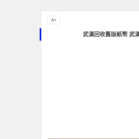
A+
武漢回收舊版紙幣 武