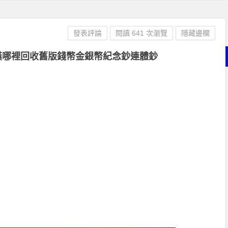
發表評論
閱讀 641 次瀏覽
隱藏邊欄
漢哪裡回收舊版錢幣金銀幣紀念鈔連體鈔