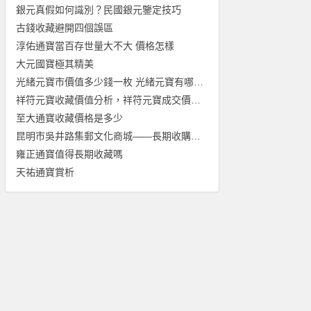
銀元真假如何識別？民國銀元鑒定技巧
古錢收藏避開四個誤區
淳佑通寶當百存世量大不大 價格怎樣
大元國寶極其精美
光緒元寶市價值多少錢一枚 光緒元寶有哪些收藏價值
祥符元寶收藏價值分析，祥符元寶成交價格介紹
至大通寶收藏價格是多少
昆明市吳井路集郵文化商城——長期收購紙幣錢幣金銀幣
雍正通寶值得長期收藏嗎
天祐通寶賞析