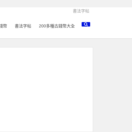
書法字帖
錢幣
書法字帖
200多種古錢幣大全