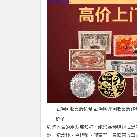
武漢回收舊版紙幣 武漢哪裡回收舊版錢
瞭解
紙幣收藏
的朋友都知道，紙幣品種與形式是
鈔、紀念鈔、金銀幣、郵票等，具體回收事