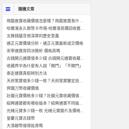
隨機文章
飛龍進寶收藏價值怎麼樣？飛龍進寶長什麼樣子？
哈爾濱永久郵幣卡市場-哈爾濱高價回收舊版紙幣金銀幣連體鈔紀念
五銖錢蘊含很深厚的歷史意義
通正元寶價值分析，通正元寶最新成交價格
崇寧通寶背四決簡析 價格高嗎
古錢開元通寶值多少錢 古錢開元通寶收藏意義
收藏界中為什麼有人說「開門」「不開門」
泰定通寶真假辨別方法
天府策寶值多少錢一枚？天府策寶鑒定技巧介紹
齊國刀幣收藏價值
壯國元寶價格多少錢？壯國元寶收藏價值怎麼樣？
紹興通寶都有哪些版本？紹興通寶不同版本介紹
光緒元寶多少錢一枚 光緒元寶圖片及價格一覽
皇慶元寶古錢幣
大清銀幣值得投資嗎