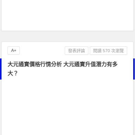
A+
發表評論
閱讀 570 次瀏覽
大元通寶價格行情分析 大元通寶升值潛力有多
大？