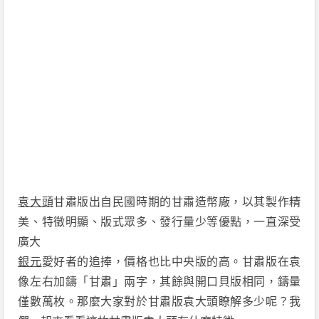
袁大頭
甘肅版出自民國時期的甘肅造幣廠，以其製作精
美、特徵明顯、版式眾多、發行量少等優點，一直深受
廣大
銀元
愛好者的追捧，價格也比中央版的高。甘肅版在袁
像左右加鑄「甘肅」兩字，其餘與開口貝版相同，鑄量
僅數萬枚。那麼大家對於甘肅版袁大頭瞭解多少呢？我