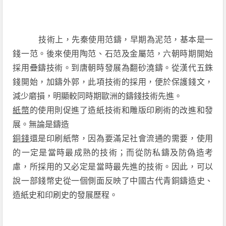
技術上，先秦使用范鑄，早期為泥范，基本是一
錢一范。後來使用陶范、石范及金屬范，六朝時期開始
採用疊鑄技術。到唐朝時發展為翻砂澆鑄。從漢代五銖
錢開始，加鑄外郭，此項技術的採用，便於保護錢文，
減少磨損，明顯較同時期歐洲的鑄錢技術先進。
紙幣
的使用則促進了造紙技術和雕版印刷術的改進和發
展。無論是鑄造
銅錢
還是印刷紙幣，因為要滿足社會流通的需要，使用
的一定是當時最成熟的技術；而從防私鑄及防偽造考
慮，所採用的又必定是當時最先進的技術。因此，可以
說一部錢幣史從一個側面反映了中國古代青銅鑄造史、
造紙史和印刷史的發展歷程。