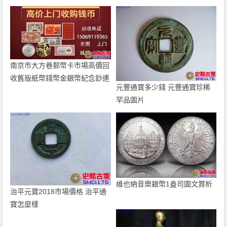
南京市大方巷郵幣卡市場高價回
收舊版紙幣錢幣金銀幣紀念鈔連
元豐通寶多少錢 元豐通寶珍稀
體鈔
罕品圖片
維也納音樂銀幣1盎司圖文賞析
治平元寶2018市場價格 治平通
寶怎麼樣