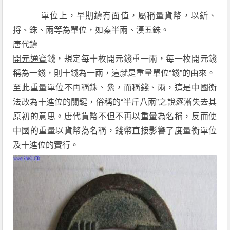
單位上，早期鑄有面值，屬稱量貨幣，以釿、
捋、銖、兩等為單位，如秦半兩、漢五銖。
唐代鑄
開元通寶
錢，規定每十枚開元錢重一兩，每一枚開元錢
稱為一錢，則十錢為一兩，這就是重量單位“錢”的由來。
至此重量單位不再稱銖、絫，而稱錢、兩，這是中國衡
法改為十進位的關鍵，俗稱的“半斤八兩”之說逐漸失去其
原初的意思。唐代貨幣不但不再以重量為名稱，反而使
中國的重量以貨幣為名稱，錢幣直接影響了度量衡單位
及十進位的實行。