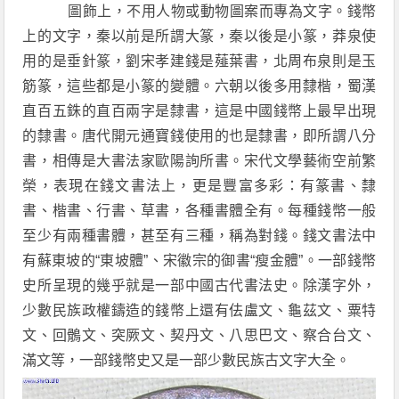
圖飾上，不用人物或動物圖案而專為文字。錢幣
上的文字，秦以前是所謂大篆，秦以後是小篆，莽泉使
用的是垂針篆，劉宋孝建錢是薤葉書，北周布泉則是玉
筋篆，這些都是小篆的變體。六朝以後多用隸楷，蜀漢
直百五銖的直百兩字是隸書，這是中國錢幣上最早出現
的隸書。唐代開元通寶錢使用的也是隸書，即所謂八分
書，相傳是大書法家歐陽詢所書。宋代文學藝術空前繁
榮，表現在錢文書法上，更是豐富多彩：有篆書、隸
書、楷書、行書、草書，各種書體全有。每種錢幣一般
至少有兩種書體，甚至有三種，稱為對錢。錢文書法中
有蘇東坡的“東坡體”、宋徽宗的御書“瘦金體”。一部錢幣
史所呈現的幾乎就是一部中國古代書法史。除漢字外，
少數民族政權鑄造的錢幣上還有佉盧文、龜茲文、粟特
文、回鶻文、突厥文、契丹文、八思巴文、察合台文、
滿文等，一部錢幣史又是一部少數民族古文字大全。