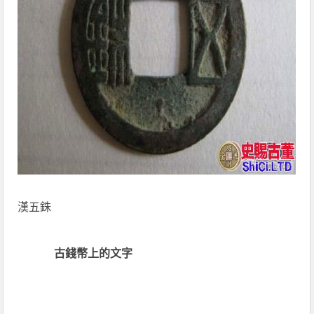
漢五銖
古錢幣上的文字